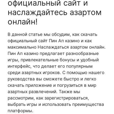
официальный сайт и
наслаждайтесь азартом
онлайн!
В данной статье мы обсудим, как скачать
официальный сайт Пин Ап казино и как
максимально Наслаждаться азартом онлайн.
Пин Ап казино предлагает разнообразные
игры, привлекательные бонусы и удобный
интерфейс, что делает его популярным
среди азартных игроков. С помощью нашего
руководства вы сможете быстро и легко
скачать приложение и погрузиться в мир
азартных развлечений. Также мы
рассмотрим, как зарегистрироваться,
выбрать игры и использовать преимущества
платформы.