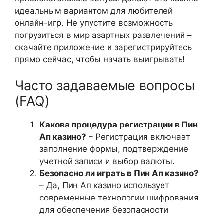
идеальным вариантом для любителей
онлайн-игр. Не упустите возможность
погрузиться в мир азартных развлечений –
скачайте приложение и зарегистрируйтесь
прямо сейчас, чтобы начать выигрывать!
Часто задаваемые вопросы
(FAQ)
Какова процедура регистрации в Пин
Ап казино?
– Регистрация включает
заполнение формы, подтверждение
учетной записи и выбор валюты.
Безопасно ли играть в Пин Ап казино?
– Да, Пин Ап казино использует
современные технологии шифрования
для обеспечения безопасности