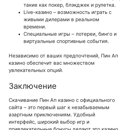
такие как покер, блэкджек и рулетка.
Live-казино – возможность играть с
живыми дилерами в реальном
времени.
Специальные игры – лотереи, бинго и
виртуальные спортивные события.
Независимо от ваших предпочтений, Пин Ап
казино обеспечит вас множеством
увлекательных опций.
Заключение
Скачивание Пин Ап казино с официального
сайта – это первый шаг к незабываемым
азартным приключениям. Удобный
интерфейс, широкий выбор игр и
привлекательные бонусы делают это казино