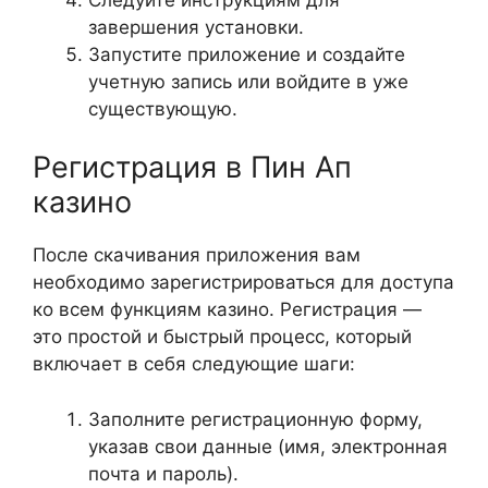
завершения установки.
Запустите приложение и создайте
учетную запись или войдите в уже
существующую.
Регистрация в Пин Ап
казино
После скачивания приложения вам
необходимо зарегистрироваться для доступа
ко всем функциям казино. Регистрация —
это простой и быстрый процесс, который
включает в себя следующие шаги:
Заполните регистрационную форму,
указав свои данные (имя, электронная
почта и пароль).