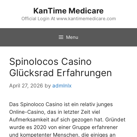
Skip
KanTime Medicare
to
content
Official Login At www.kantimemedicare.com
Menu
Spinolocos Casino
Glücksrad Erfahrungen
April 27, 2026
by
admlnlx
Das Spinoloco Casino ist ein relativ junges
Online-Casino, das in letzter Zeit viel
Aufmerksamkeit auf sich gezogen hat. Gründet
wurde es 2020 von einer Gruppe erfahrener
und kompetenter Menschen, die einiges an