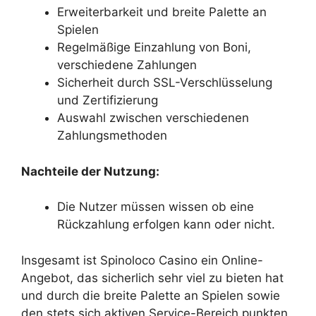
Erweiterbarkeit und breite Palette an
Spielen
Regelmäßige Einzahlung von Boni,
verschiedene Zahlungen
Sicherheit durch SSL-Verschlüsselung
und Zertifizierung
Auswahl zwischen verschiedenen
Zahlungsmethoden
Nachteile der Nutzung:
Die Nutzer müssen wissen ob eine
Rückzahlung erfolgen kann oder nicht.
Insgesamt ist Spinoloco Casino ein Online-
Angebot, das sicherlich sehr viel zu bieten hat
und durch die breite Palette an Spielen sowie
den stets sich aktiven Service-Bereich punkten