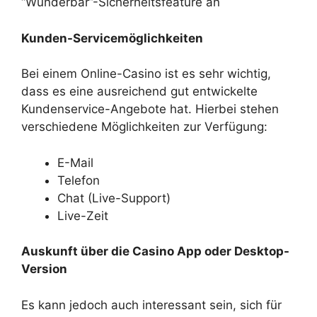
“Wunderbar”-Sicherheitsfeature an
Kunden-Servicemöglichkeiten
Bei einem Online-Casino ist es sehr wichtig,
dass es eine ausreichend gut entwickelte
Kundenservice-Angebote hat. Hierbei stehen
verschiedene Möglichkeiten zur Verfügung:
E-Mail
Telefon
Chat (Live-Support)
Live-Zeit
Auskunft über die Casino App oder Desktop-
Version
Es kann jedoch auch interessant sein, sich für