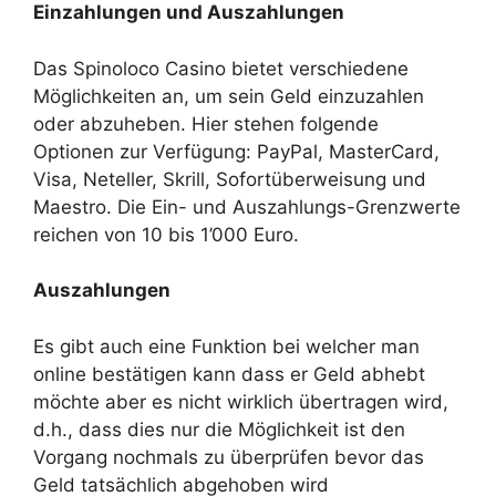
Einzahlungen und Auszahlungen
Das Spinoloco Casino bietet verschiedene
Möglichkeiten an, um sein Geld einzuzahlen
oder abzuheben. Hier stehen folgende
Optionen zur Verfügung: PayPal, MasterCard,
Visa, Neteller, Skrill, Sofortüberweisung und
Maestro. Die Ein- und Auszahlungs-Grenzwerte
reichen von 10 bis 1’000 Euro.
Auszahlungen
Es gibt auch eine Funktion bei welcher man
online bestätigen kann dass er Geld abhebt
möchte aber es nicht wirklich übertragen wird,
d.h., dass dies nur die Möglichkeit ist den
Vorgang nochmals zu überprüfen bevor das
Geld tatsächlich abgehoben wird