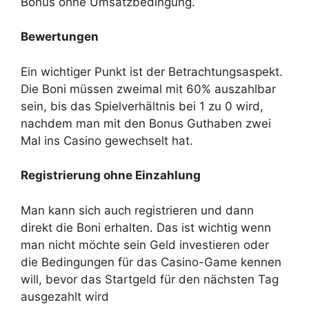
Bonus ohne Umsatzbedingung.
Bewertungen
Ein wichtiger Punkt ist der Betrachtungsaspekt.
Die Boni müssen zweimal mit 60% auszahlbar
sein, bis das Spielverhältnis bei 1 zu 0 wird,
nachdem man mit den Bonus Guthaben zwei
Mal ins Casino gewechselt hat.
Registrierung ohne Einzahlung
Man kann sich auch registrieren und dann
direkt die Boni erhalten. Das ist wichtig wenn
man nicht möchte sein Geld investieren oder
die Bedingungen für das Casino-Game kennen
will, bevor das Startgeld für den nächsten Tag
ausgezahlt wird