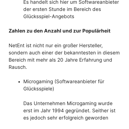
Es handelt sich hier um Softwareanbieter
der ersten Stunde im Bereich des
Glücksspiel-Angebots
Zahlen zu den Anzahl und zur Populärheit
NetEnt ist nicht nur ein großer Hersteller,
sondern auch einer der bekanntesten in diesem
Bereich mit mehr als 20 Jahre Erfahrung und
Rausch.
Microgaming (Softwareanbieter für
Glücksspiele)
Das Unternehmen Microgaming wurde
erst im Jahr 1994 gegründet. Seither ist
es jedoch sehr erfolgreich geworden