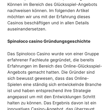
Können im Bereich des Glücksspiel-Angebots
nachweisen können. Im folgenden Artikel
möchten wir uns mit der Erfahrung dieses
Casinos beschäftigen und in allen Details
auseinandersetzen.
Spinoloco casino Gründungsgeschichte
Das Spinoloco Casino wurde von einer Gruppe
erfahrener Fachleute gegründet, die bereits
Erfahrungen im Bereich des Online-Glücksspiel-
Angebots gemacht hatten. Die Gründer sind
sich bewusst gewesen, dass das Online-
Spielen eine ständig sich entwickelnde Branche
ist und haben entsprechend ihre Strategie
angepasst um mit den Entwicklungen Schritt
halten zu können. Das Ergebnis davon ist ein
innovatives Casino-Angebot, das überzeugt