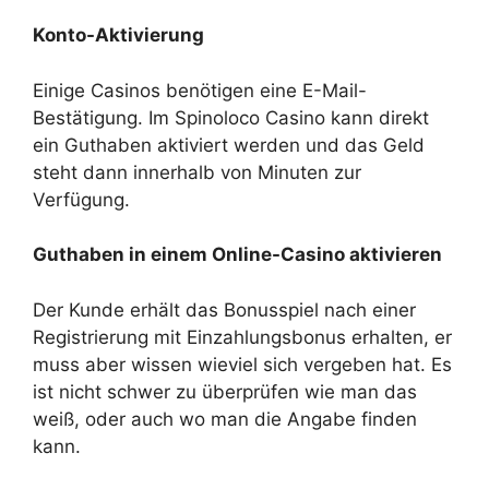
Konto-Aktivierung
Einige Casinos benötigen eine E-Mail-
Bestätigung. Im Spinoloco Casino kann direkt
ein Guthaben aktiviert werden und das Geld
steht dann innerhalb von Minuten zur
Verfügung.
Guthaben in einem Online-Casino aktivieren
Der Kunde erhält das Bonusspiel nach einer
Registrierung mit Einzahlungsbonus erhalten, er
muss aber wissen wieviel sich vergeben hat. Es
ist nicht schwer zu überprüfen wie man das
weiß, oder auch wo man die Angabe finden
kann.