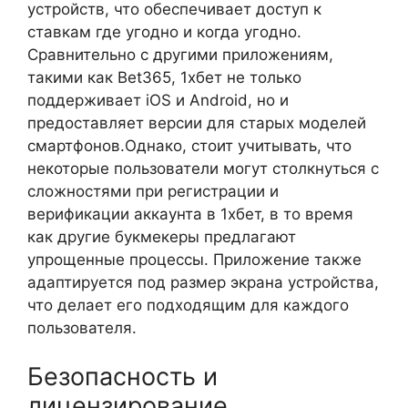
устройств, что обеспечивает доступ к
ставкам где угодно и когда угодно.
Сравнительно с другими приложениям,
такими как Bet365, 1хбет не только
поддерживает iOS и Android, но и
предоставляет версии для старых моделей
смартфонов.Однако, стоит учитывать, что
некоторые пользователи могут столкнуться с
сложностями при регистрации и
верификации аккаунта в 1хбет, в то время
как другие букмекеры предлагают
упрощенные процессы. Приложение также
адаптируется под размер экрана устройства,
что делает его подходящим для каждого
пользователя.
Безопасность и
лицензирование