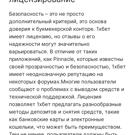
Безопасность – это не просто
дополнительный критерий, это основа
доверия к букмекерской конторе. 1хбет
имеет лицензию, но отзывы о его
надежности могут значительно
варьироваться. В отличие от таких
приложений, как Pinnacle, которые известны
своей прозрачностью и безопасностью, 1хбет
имеет неоднозначную репутацию на
некоторых форумах.Многие пользователи
сообщают о проблемах с выводом средств и
технической поддержкой. Лицензия
позволяет 1хбет предлагать разнообразные
методы депозитов и снятия средств, такие
как банковские карты и электронные
кошельки, что может быть преимуществом.
Тем не менее, пользователи должны быть