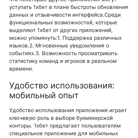
уступать 1хбет в плане быстроты обновления
данных и отзывчивости интерфейса.Среди
функциональных возможностей, которые
выделяют 1хбет от других приложений,
можно упомянуть:1. Поддержка различных
языков.2. Мгновенные уведомления о
событиях.3. Возможность просматривать
статистику команд и игроков в реальном
времени.
Удобство использования:
мобильный опыт
Удобство использования приложения играет
ключевую роль в выборе букмекерской
конторы. 1хбет предлагает пользователям
специальное приложение для мобильных