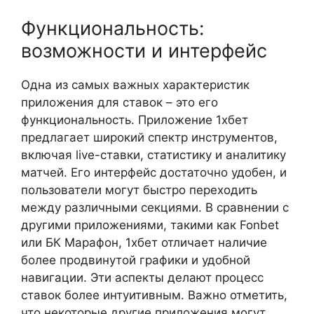
Функциональность:
возможности и интерфейс
Одна из самых важных характеристик
приложения для ставок – это его
функциональность. Приложение 1хбет
предлагает широкий спектр инструментов,
включая live-ставки, статистику и аналитику
матчей. Его интерфейс достаточно удобен, и
пользователи могут быстро переходить
между различными секциями. В сравнении с
другими приложениями, такими как Fonbet
или БК Марафон, 1хбет отличает наличие
более продвинутой графики и удобной
навигации. Эти аспекты делают процесс
ставок более интуитивным. Важно отметить,
что некоторые другие приложения могут