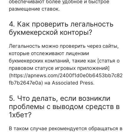
обеспечивают более удобное и быстрое
размещение ставок.
4. Как проверить легальность
букмекерской конторы?
Легальность можно проверить через сайты,
которые отслеживают лицензии
букмекерских компаний, такие как [статья о
правовом статусе игровых приложений]
(https://apnews.com/2400f1d0e0b6453bb7c82
fb7b2647e0a) на Associated Press.
5. Что делать, если возникли
проблемы с выводом средств в
1хбет?
В таком случае рекомендуется обращаться в