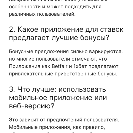
особенности и может подходить для
различных пользователей.
2. Какое приложение для ставок
предлагает лучшие бонусы?
Бонусные предложения сильно варьируются,
но многие пользователи отмечают, что
Приложения как Betfair и 1хбет предлагают
привлекательные приветственные бонусы.
3. Что лучше: использовать
мобильное приложение или
веб-версию?
Это зависит от предпочтений пользователя.
Мобильные приложения, как правило,