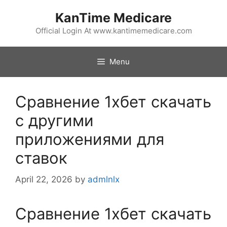
Skip
KanTime Medicare
to
content
Official Login At www.kantimemedicare.com
Menu
Сравнение 1хбет скачать
с другими
приложениями для
ставок
April 22, 2026
by
admlnlx
Сравнение 1хбет скачать