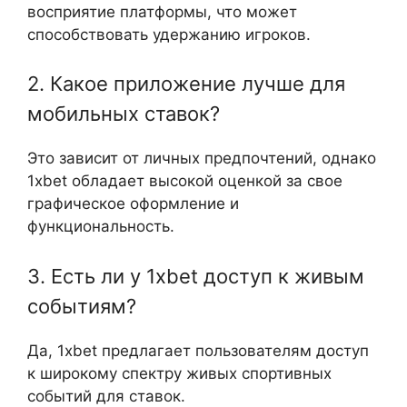
восприятие платформы, что может
способствовать удержанию игроков.
2. Какое приложение лучше для
мобильных ставок?
Это зависит от личных предпочтений, однако
1xbet обладает высокой оценкой за свое
графическое оформление и
функциональность.
3. Есть ли у 1xbet доступ к живым
событиям?
Да, 1xbet предлагает пользователям доступ
к широкому спектру живых спортивных
событий для ставок.