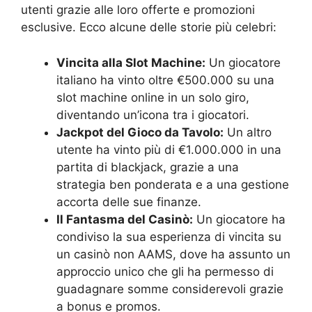
utenti grazie alle loro offerte e promozioni
esclusive. Ecco alcune delle storie più celebri:
Vincita alla Slot Machine:
Un giocatore
italiano ha vinto oltre €500.000 su una
slot machine online in un solo giro,
diventando un’icona tra i giocatori.
Jackpot del Gioco da Tavolo:
Un altro
utente ha vinto più di €1.000.000 in una
partita di blackjack, grazie a una
strategia ben ponderata e a una gestione
accorta delle sue finanze.
Il Fantasma del Casinò:
Un giocatore ha
condiviso la sua esperienza di vincita su
un casinò non AAMS, dove ha assunto un
approccio unico che gli ha permesso di
guadagnare somme considerevoli grazie
a bonus e promos.