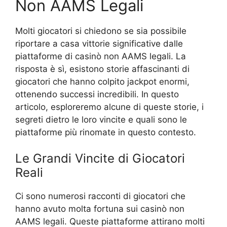
Non AAMS Legali
Molti giocatori si chiedono se sia possibile
riportare a casa vittorie significative dalle
piattaforme di casinò non AAMS legali. La
risposta è sì, esistono storie affascinanti di
giocatori che hanno colpito jackpot enormi,
ottenendo successi incredibili. In questo
articolo, esploreremo alcune di queste storie, i
segreti dietro le loro vincite e quali sono le
piattaforme più rinomate in questo contesto.
Le Grandi Vincite di Giocatori
Reali
Ci sono numerosi racconti di giocatori che
hanno avuto molta fortuna sui casinò non
AAMS legali. Queste piattaforme attirano molti