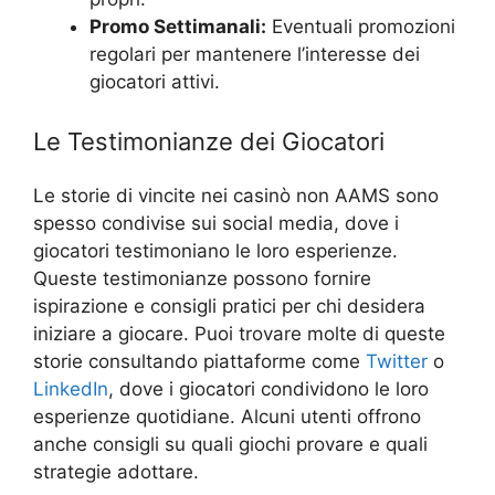
Promo Settimanali:
Eventuali promozioni
regolari per mantenere l’interesse dei
giocatori attivi.
Le Testimonianze dei Giocatori
Le storie di vincite nei casinò non AAMS sono
spesso condivise sui social media, dove i
giocatori testimoniano le loro esperienze.
Queste testimonianze possono fornire
ispirazione e consigli pratici per chi desidera
iniziare a giocare. Puoi trovare molte di queste
storie consultando piattaforme come
Twitter
o
LinkedIn
, dove i giocatori condividono le loro
esperienze quotidiane. Alcuni utenti offrono
anche consigli su quali giochi provare e quali
strategie adottare.