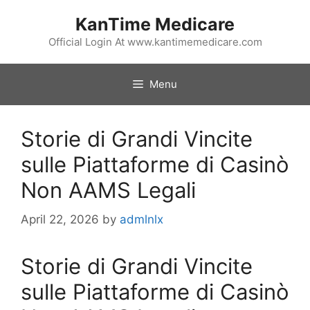
Skip
KanTime Medicare
to
content
Official Login At www.kantimemedicare.com
Menu
Storie di Grandi Vincite
sulle Piattaforme di Casinò
Non AAMS Legali
April 22, 2026
by
admlnlx
Storie di Grandi Vincite
sulle Piattaforme di Casinò