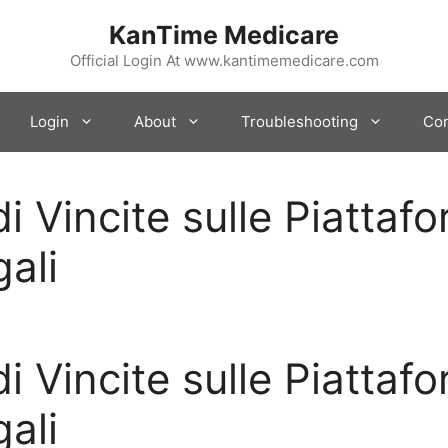
KanTime Medicare
Official Login At www.kantimemedicare.com
Login
About
Troubleshooting
Con
di Vincite sulle Piattaf
ali
di Vincite sulle Piattaf
ali