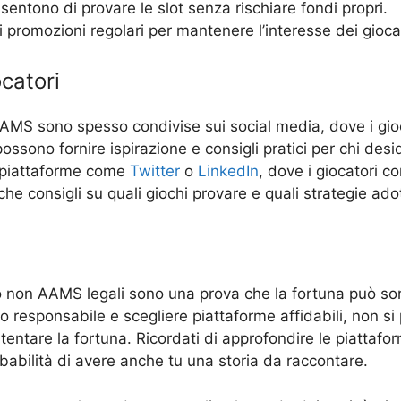
entono di provare le slot senza rischiare fondi propri.
 promozioni regolari per mantenere l’interesse dei giocato
catori
 AAMS sono spesso condivise sui social media, dove i gioc
sono fornire ispirazione e consigli pratici per chi desid
o piattaforme come
Twitter
o
LinkedIn
, dove i giocatori c
che consigli su quali giochi provare e quali strategie ado
inò non AAMS legali sono una prova che la fortuna può so
 responsabile e scegliere piattaforme affidabili, non si
ntare la fortuna. Ricordati di approfondire le piattafor
babilità di avere anche tu una storia da raccontare.