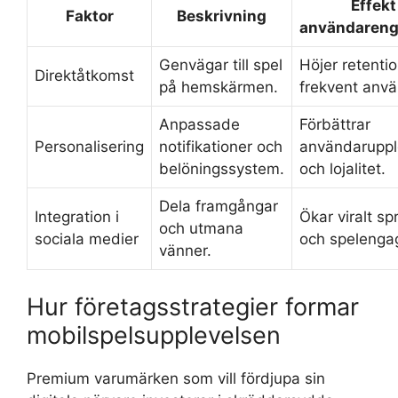
Effekt
Faktor
Beskrivning
användaren
Genvägar till spel
Höjer retenti
Direktåtkomst
på hemskärmen.
frekvent anv
Anpassade
Förbättrar
Personalisering
notifikationer och
användaruppl
belöningssystem.
och lojalitet.
Dela framgångar
Integration i
Ökar viralt sp
och utmana
sociala medier
och speleng
vänner.
Hur företagsstrategier formar
mobilspelsupplevelsen
Premium varumärken som vill fördjupa sin