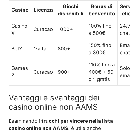
Giochi
Bonus di
Serv
Casino
Licenza
disponibili
benvenuto
cli
Casino
100% fino
24/7
Curacao
1000+
X
a 500€
chat
150% fino
Emai
BetY
Malta
800+
a 300€
chat
110% fino a
Games
Solo
Curacao
900+
400€ + 50
Z
emai
giri gratis
Vantaggi e svantaggi dei
casino online non AAMS
Esaminando i
trucchi per vincere nella lista
casino online non AAMS
, è utile anche