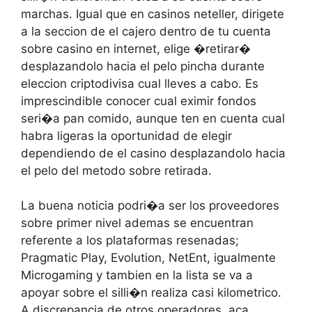
marchas. Igual que en casinos neteller, dirigete
a la seccion de el cajero dentro de tu cuenta
sobre casino en internet, elige �retirar�
desplazandolo hacia el pelo pincha durante
eleccion criptodivisa cual lleves a cabo. Es
imprescindible conocer cual eximir fondos
seri�a pan comido, aunque ten en cuenta cual
habra ligeras la oportunidad de elegir
dependiendo de el casino desplazandolo hacia
el pelo del metodo sobre retirada.
La buena noticia podri�a ser los proveedores
sobre primer nivel ademas se encuentran
referente a los plataformas resenadas;
Pragmatic Play, Evolution, NetEnt, igualmente
Microgaming y tambien en la lista se va a
apoyar sobre el silli�n realiza casi kilometrico.
A discrepancia de otros operadores, aca