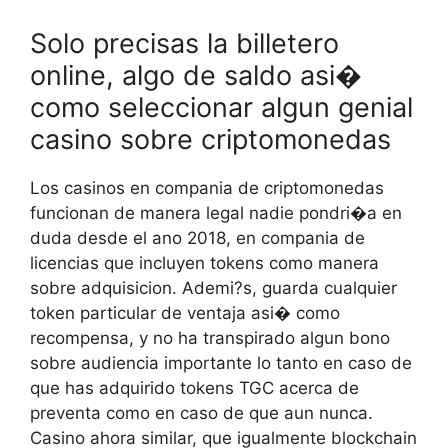
Solo precisas la billetero
online, algo de saldo asi�
como seleccionar algun genial
casino sobre criptomonedas
Los casinos en compania de criptomonedas
funcionan de manera legal nadie pondri�a en
duda desde el ano 2018, en compania de
licencias que incluyen tokens como manera
sobre adquisicion. Ademi?s, guarda cualquier
token particular de ventaja asi� como
recompensa, y no ha transpirado algun bono
sobre audiencia importante lo tanto en caso de
que has adquirido tokens TGC acerca de
preventa como en caso de que aun nunca.
Casino ahora similar, que igualmente blockchain