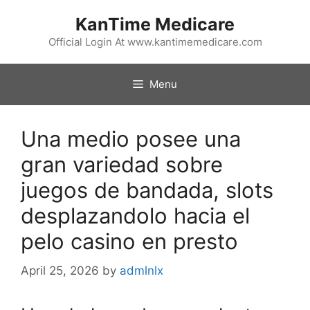
Skip
KanTime Medicare
to
content
Official Login At www.kantimemedicare.com
Menu
Una medio posee una
gran variedad sobre
juegos de bandada, slots
desplazandolo hacia el
pelo casino en presto
April 25, 2026
by
admlnlx