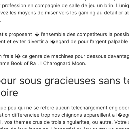
ux profession en compagnie de salle de jeu un brin. L’uni
avez les moyens de miser vers les gaming au detail pr a
.
atis proposent i� l’ensemble des competiteurs la possibil
et eviter divertir a l�egard de pour l’argent palpable e
n frais i� ce genre de machines pour dessous davantag
comme Book of Ra , ! Charognard Moon.
our sous gracieuses sans t
oire
ue peu qui ne se refere aucun telechargement englobe
ation differenciee trop nos chignons appareillent a l�ega
l, vos themes crus de trois singularites, ou autre. Votr