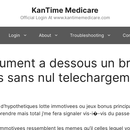
KanTime Medicare
Official Login At www.kantimemedicare.com
Login
About
Troubleshooting
Con
rument a dessous un br
s sans nul telechargem
he d’hypothetiques lotte immotivees ou jeux bonus princip
prendre mais total j’me fera signaler vis-i�-vis du pass
mmotivees ressemblent les memes qu’il celles lequel v