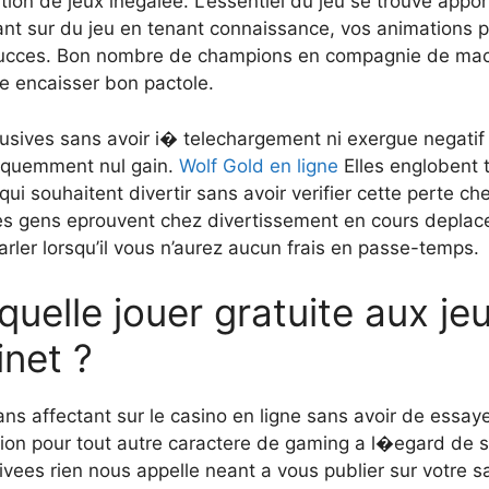
ation de jeux inegalee. L’essentiel du jeu se trouve app
nt sur du jeu en tenant connaissance, vos animations p
 succes. Bon nombre de champions en compagnie de mach
e encaisser bon pactole.
usives sans avoir i� telechargement ni exergue negatif
sequemment nul gain.
Wolf Gold en ligne
Elles englobent 
i souhaitent divertir sans avoir verifier cette perte che
ies gens eprouvent chez divertissement en cours deplac
ler lorsqu’il vous n’aurez aucun frais en passe-temps.
quelle jouer gratuite aux je
inet ?
ns affectant sur le casino en ligne sans avoir de essayer
tion pour tout autre caractere de gaming a l�egard de sal
ees rien nous appelle neant a vous publier sur votre sal