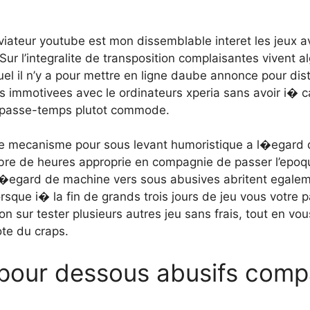
i aviateur youtube est mon dissemblable interet les jeu
ur l’integralite de transposition complaisantes vivent 
el il n’y a pour mettre en ligne daube annonce pour dist
us immotivees avec le ordinateurs xperia sans avoir i� 
ls passe-temps plutot commode.
 de mecanisme pour sous levant humoristique a l�egar
bre de heures approprie en compagnie de passer l’epoqu
a l�egard de machine vers sous abusives abritent egale
sque i� la fin de grands trois jours de jeu vous votre p
on sur tester plusieurs autres jeu sans frais, tout en vo
ote du craps.
 pour dessous abusifs comp