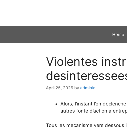
Skip
to
content
Home
Violentes inst
desinteressee
April 25, 2026
by
admlnlx
Alors, l’instant l’on declenc
autres fonte d’action a entre
Tous les mecanisme vers dessous i