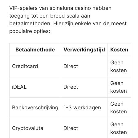
VIP-spelers van spinaluna casino hebben
toegang tot een breed scala aan
betaalmethoden. Hier zijn enkele van de meest
populaire opties:
Betaalmethode
Verwerkingstijd
Kosten
Geen
Creditcard
Direct
kosten
Geen
iDEAL
Direct
kosten
Geen
Bankoverschrijving
1-3 werkdagen
kosten
Geen
Cryptovaluta
Direct
kosten