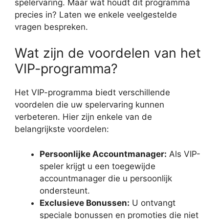
spelervaring. Maar wat houdt dit programma
precies in? Laten we enkele veelgestelde
vragen bespreken.
Wat zijn de voordelen van het
VIP-programma?
Het VIP-programma biedt verschillende
voordelen die uw spelervaring kunnen
verbeteren. Hier zijn enkele van de
belangrijkste voordelen:
Persoonlijke Accountmanager:
Als VIP-
speler krijgt u een toegewijde
accountmanager die u persoonlijk
ondersteunt.
Exclusieve Bonussen:
U ontvangt
speciale bonussen en promoties die niet