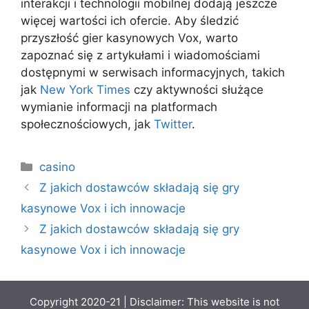
interakcji i technologii mobilnej dodają jeszcze
więcej wartości ich ofercie. Aby śledzić
przyszłość gier kasynowych Vox, warto
zapoznać się z artykułami i wiadomościami
dostępnymi w serwisach informacyjnych, takich
jak
New York Times
czy aktywności służące
wymianie informacji na platformach
społecznościowych, jak
Twitter
.
Categories
casino
Z jakich dostawców składają się gry
kasynowe Vox i ich innowacje
Z jakich dostawców składają się gry
kasynowe Vox i ich innowacje
Copyright 2020-21 | Disclaimer: This website is not