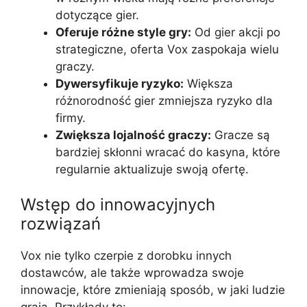
dotyczące gier.
Oferuje różne style gry:
Od gier akcji po
strategiczne, oferta Vox zaspokaja wielu
graczy.
Dywersyfikuje ryzyko:
Większa
różnorodność gier zmniejsza ryzyko dla
firmy.
Zwiększa lojalność graczy:
Gracze są
bardziej skłonni wracać do kasyna, które
regularnie aktualizuje swoją ofertę.
Wstęp do innowacyjnych
rozwiązań
Vox nie tylko czerpie z dorobku innych
dostawców, ale także wprowadza swoje
innowacje, które zmieniają sposób, w jaki ludzie