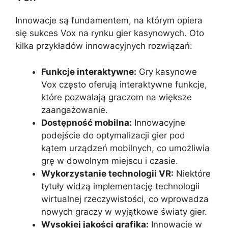
Innowacje są fundamentem, na którym opiera
się sukces Vox na rynku gier kasynowych. Oto
kilka przykładów innowacyjnych rozwiązań:
Funkcje interaktywne:
Gry kasynowe
Vox często oferują interaktywne funkcje,
które pozwalają graczom na większe
zaangażowanie.
Dostępność mobilna:
Innowacyjne
podejście do optymalizacji gier pod
kątem urządzeń mobilnych, co umożliwia
grę w dowolnym miejscu i czasie.
Wykorzystanie technologii VR:
Niektóre
tytuły widzą implementację technologii
wirtualnej rzeczywistości, co wprowadza
nowych graczy w wyjątkowe światy gier.
Wysokiej jakości grafika:
Innowacje w