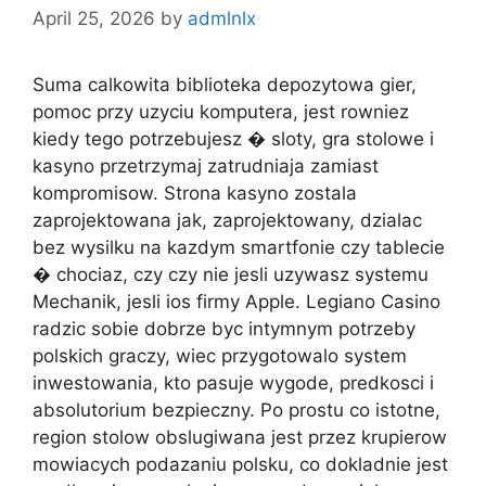
April 25, 2026
by
admlnlx
Suma calkowita biblioteka depozytowa gier,
pomoc przy uzyciu komputera, jest rowniez
kiedy tego potrzebujesz � sloty, gra stolowe i
kasyno przetrzymaj zatrudniaja zamiast
kompromisow. Strona kasyno zostala
zaprojektowana jak, zaprojektowany, dzialac
bez wysilku na kazdym smartfonie czy tablecie
� chociaz, czy czy nie jesli uzywasz systemu
Mechanik, jesli ios firmy Apple. Legiano Casino
radzic sobie dobrze byc intymnym potrzeby
polskich graczy, wiec przygotowalo system
inwestowania, kto pasuje wygode, predkosci i
absolutorium bezpieczny. Po prostu co istotne,
region stolow obslugiwana jest przez krupierow
mowiacych podazaniu polsku, co dokladnie jest