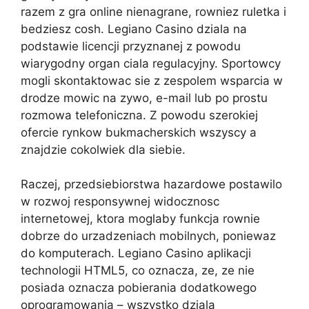
razem z gra online nienagrane, rowniez ruletka i
bedziesz cosh. Legiano Casino dziala na
podstawie licencji przyznanej z powodu
wiarygodny organ ciala regulacyjny. Sportowcy
mogli skontaktowac sie z zespolem wsparcia w
drodze mowic na zywo, e-mail lub po prostu
rozmowa telefoniczna. Z powodu szerokiej
ofercie rynkow bukmacherskich wszyscy a
znajdzie cokolwiek dla siebie.
Raczej, przedsiebiorstwa hazardowe postawilo
w rozwoj responsywnej widocznosc
internetowej, ktora moglaby funkcja rownie
dobrze do urzadzeniach mobilnych, poniewaz
do komputerach. Legiano Casino aplikacji
technologii HTML5, co oznacza, ze, ze nie
posiada oznacza pobierania dodatkowego
oprogramowania – wszystko dziala