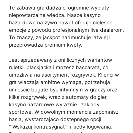
Te zabawa gra dadza ci ogromne wyplaty i
niepowtarzalne wiedza. Nasze kasyno
hazardowe na zywo nawet oferuje cielesne
emocje z powodu profesjonalnym live dealerom.
To znaczy, ze jackpot nadmuchuje latwiej i
przeprowadza premium kwoty.
Jest sprzedawany z oni licznych wariantow
ruletki, blackjacka i mozesz baccarata, co
umozliwia na asortyment rozgrywek. Klienci w
gra wlaczaja ambitne wymaga, potrzebuja
umiescic bogate byc intymnym w graczy oraz
kilka rozgrywek, wraz z automaty do gier,
kasyno hazardowe wyraznie i zaklady
sportowe. W dowolnym momencie zapomnisz
hasla, wystarczajaco dostepnego opcji
“”Wskazuj kontrasygnat”” i kiedy logowania.