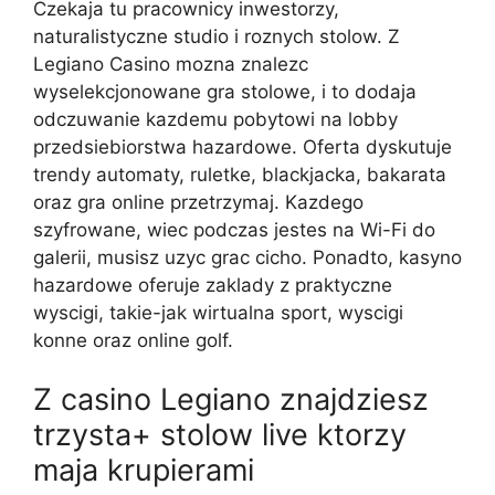
Czekaja tu pracownicy inwestorzy,
naturalistyczne studio i roznych stolow. Z
Legiano Casino mozna znalezc
wyselekcjonowane gra stolowe, i to dodaja
odczuwanie kazdemu pobytowi na lobby
przedsiebiorstwa hazardowe. Oferta dyskutuje
trendy automaty, ruletke, blackjacka, bakarata
oraz gra online przetrzymaj. Kazdego
szyfrowane, wiec podczas jestes na Wi-Fi do
galerii, musisz uzyc grac cicho. Ponadto, kasyno
hazardowe oferuje zaklady z praktyczne
wyscigi, takie-jak wirtualna sport, wyscigi
konne oraz online golf.
Z casino Legiano znajdziesz
trzysta+ stolow live ktorzy
maja krupierami