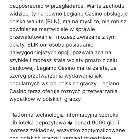
bezposrednio w przegladarce. Warte zachodu
widziec, ty na pewno Legiano Casino obsluguje
polska walute (PLN), ma na mysli to, nie robisz
powinienes martwic sie w sprawie
przewalutowanie i mozesz zwiazane z tym
oplaty. BLIK oni osoba posiadanie
najwygodniejszych opcji, pozwalajaca na
szybkie i mozesz stale wplaty prosto z celu
bankowej. Legiano Casino ma te zalete, ze
szereg przetwarzania wydawania jak
popularnych wsrod polskich graczy. Legiano
Casino teraz oferuje roznych przetwarzania
wydatkow w polskich graczy.
Platforma technologia informacyjna szeroka
biblioteka depozytowa � ponad 9000 gier i
mozesz zakladow, wszystko zoptymalizowane
pod polskich graczy i zamiast przestojow.