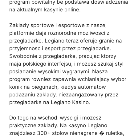
program powitalny be podstawa doswiadczenia
na aktualnym kasynie online.
Zaklady sportowe i esportowe z naszej
platformie daja roznorodne mozliwosci z
przegladarke. Legiano teraz oferuje granie na
przyjemnosc i esport przez przegladarke.
Swobodnie z przegladarke, pracujac ktorzy
maja polskiego interfejsu, i mozesz szukaj styl
posiadanie wysokimi wygranymi. Nasza
program rowniez zapewnia wchlaniajacy wybor
konik na biegunach, kiedys automatow
podazaniu zaklady, niezaangazowany przez
przegladarke na Legiano Kasino.
Do tego na wschod-wyscigi i mozesz
praktyczne zaklady. Na kasyno Legiano
znajdziesz 300+ stolow nienagrane � ruletka,