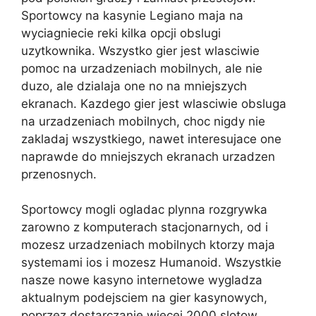
Sportowcy na kasynie Legiano maja na
wyciagniecie reki kilka opcji obslugi
uzytkownika. Wszystko gier jest wlasciwie
pomoc na urzadzeniach mobilnych, ale nie
duzo, ale dzialaja one no na mniejszych
ekranach. Kazdego gier jest wlasciwie obsluga
na urzadzeniach mobilnych, choc nigdy nie
zakladaj wszystkiego, nawet interesujace one
naprawde do mniejszych ekranach urzadzen
przenosnych.
Sportowcy mogli ogladac plynna rozgrywka
zarowno z komputerach stacjonarnych, od i
mozesz urzadzeniach mobilnych ktorzy maja
systemami ios i mozesz Humanoid. Wszystkie
nasze nowe kasyno internetowe wygladza
aktualnym podejsciem na gier kasynowych,
poprzez dostarczanie wiecej 2000 slotow,