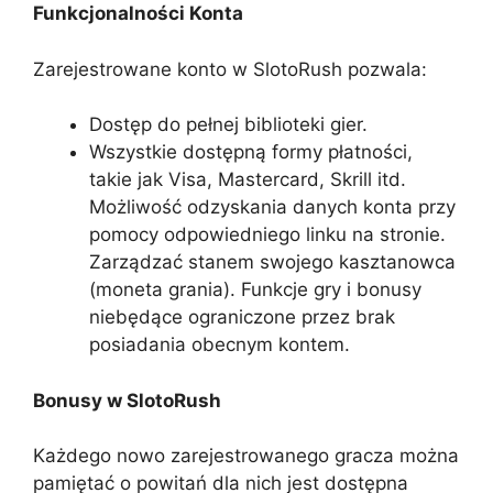
Funkcjonalności Konta
Zarejestrowane konto w SlotoRush pozwala:
Dostęp do pełnej biblioteki gier.
Wszystkie dostępną formy płatności,
takie jak Visa, Mastercard, Skrill itd.
Możliwość odzyskania danych konta przy
pomocy odpowiedniego linku na stronie.
Zarządzać stanem swojego kasztanowca
(moneta grania). Funkcje gry i bonusy
niebędące ograniczone przez brak
posiadania obecnym kontem.
Bonusy w SlotoRush
Każdego nowo zarejestrowanego gracza można
pamiętać o powitań dla nich jest dostępna