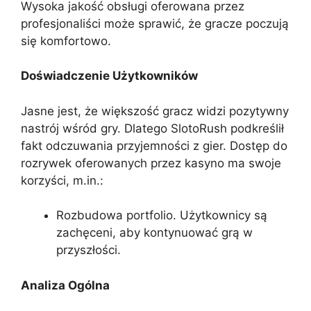
Wysoka jakość obsługi oferowana przez
profesjonaliści może sprawić, że gracze poczują
się komfortowo.
Doświadczenie Użytkowników
Jasne jest, że większość gracz widzi pozytywny
nastrój wśród gry. Dlatego SlotoRush podkreślił
fakt odczuwania przyjemności z gier. Dostęp do
rozrywek oferowanych przez kasyno ma swoje
korzyści, m.in.:
Rozbudowa portfolio. Użytkownicy są
zachęceni, aby kontynuować grą w
przyszłości.
Analiza Ogólna