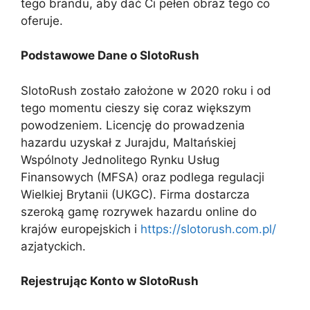
tego brandu, aby dać Ci pełen obraz tego co
oferuje.
Podstawowe Dane o SlotoRush
SlotoRush zostało założone w 2020 roku i od
tego momentu cieszy się coraz większym
powodzeniem. Licencję do prowadzenia
hazardu uzyskał z Jurajdu, Maltańskiej
Wspólnoty Jednolitego Rynku Usług
Finansowych (MFSA) oraz podlega regulacji
Wielkiej Brytanii (UKGC). Firma dostarcza
szeroką gamę rozrywek hazardu online do
krajów europejskich i
https://slotorush.com.pl/
azjatyckich.
Rejestrując Konto w SlotoRush