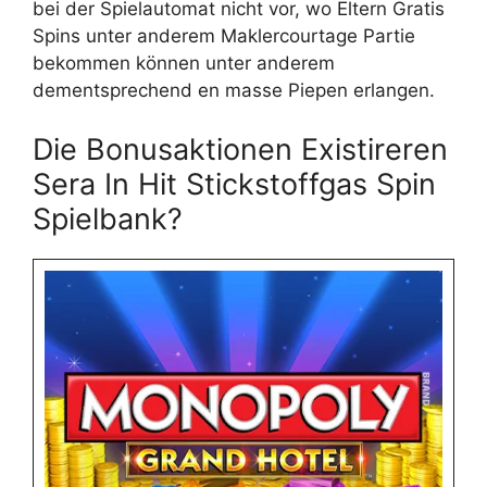
bei der Spielautomat nicht vor, wo Eltern Gratis
Spins unter anderem Maklercourtage Partie
bekommen können unter anderem
dementsprechend en masse Piepen erlangen.
Die Bonusaktionen Existireren
Sera In Hit Stickstoffgas Spin
Spielbank?