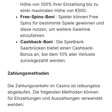
Höhe von 100% ihrer Einzahlung bis zu
einer maximalen Höhe von €500.
Free-Spins-Boni
: Spieler können Free
Spins für bestimmte Spiele gewinnen und
diese nutzen, um weitere Gewinne
einzufahren.
Cashback-Boni
: Die Spielbank
Saarbrücken bietet einen Cashback-
Bonus an, bei dem 10% aller Verluste
zurückgezahlt werden.
Zahlungsmethoden
Die Zahlungsverkehr im Casino ist reibungslos
abgelaufen. Die folgenden Methoden können
für Einzahlungen und Auszahlungen verwendet
werden: