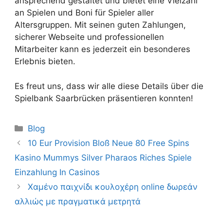
ansprechend gestaltet und bietet eine Vielzahl
an Spielen und Boni für Spieler aller
Altersgruppen. Mit seinen guten Zahlungen,
sicherer Webseite und professionellen
Mitarbeiter kann es jederzeit ein besonderes
Erlebnis bieten.
Es freut uns, dass wir alle diese Details über die
Spielbank Saarbrücken präsentieren konnten!
Categories
Blog
10 Eur Provision Bloß Neue 80 Free Spins
Kasino Mummys Silver Pharaos Riches Spiele
Einzahlung In Casinos
Χαμένο παιχνίδι κουλοχέρη online δωρεάν
αλλιώς με πραγματικά μετρητά