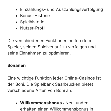
Einzahlungs- und Auszahlungsverfolgung
Bonus-Historie
Spielhistorie
Nutzer-Profil
Die verschiedenen Funktionen helfen dem
Spieler, seinen Spielverlauf zu verfolgen und
seine Einnahmen zu optimieren.
Bonanen
Eine wichtige Funktion jeder Online-Casinos ist
der Boni. Die Spielbank Saarbrücken bietet
verschiedene Arten von Boni an:
Willkommensbonus
: Neukunden
erhalten einen Willkommensbonus in