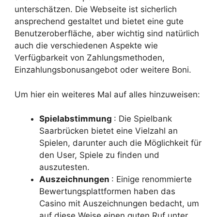
unterschätzen. Die Webseite ist sicherlich
ansprechend gestaltet und bietet eine gute
Benutzeroberfläche, aber wichtig sind natürlich
auch die verschiedenen Aspekte wie
Verfügbarkeit von Zahlungsmethoden,
Einzahlungsbonusangebot oder weitere Boni.
Um hier ein weiteres Mal auf alles hinzuweisen:
Spielabstimmung
: Die Spielbank
Saarbrücken bietet eine Vielzahl an
Spielen, darunter auch die Möglichkeit für
den User, Spiele zu finden und
auszutesten.
Auszeichnungen
: Einige renommierte
Bewertungsplattformen haben das
Casino mit Auszeichnungen bedacht, um
auf diese Weise einen guten Ruf unter