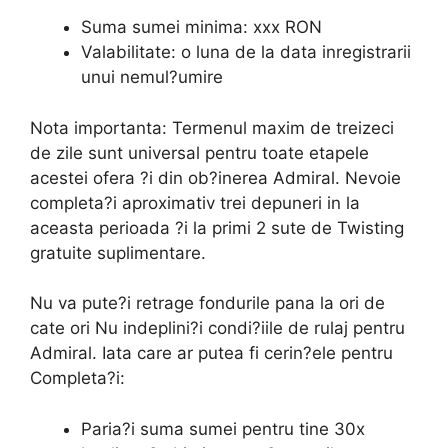
Suma sumei minima: xxx RON
Valabilitate: o luna de la data inregistrarii
unui nemul?umire
Nota importanta: Termenul maxim de treizeci
de zile sunt universal pentru toate etapele
acestei ofera ?i din ob?inerea Admiral. Nevoie
completa?i aproximativ trei depuneri in la
aceasta perioada ?i la primi 2 sute de Twisting
gratuite suplimentare.
Nu va pute?i retrage fondurile pana la ori de
cate ori Nu indeplini?i condi?iile de rulaj pentru
Admiral. Iata care ar putea fi cerin?ele pentru
Completa?i:
Paria?i suma sumei pentru tine 30x