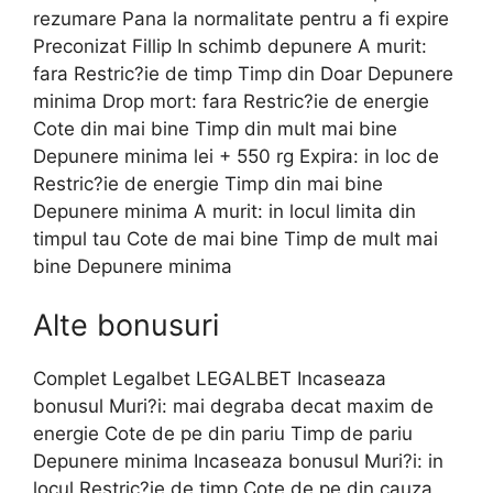
rezumare Pana la normalitate pentru a fi expire
Preconizat Fillip In schimb depunere A murit:
fara Restric?ie de timp Timp din Doar Depunere
minima Drop mort: fara Restric?ie de energie
Cote din mai bine Timp din mult mai bine
Depunere minima lei + 550 rg Expira: in loc de
Restric?ie de energie Timp din mai bine
Depunere minima A murit: in locul limita din
timpul tau Cote de mai bine Timp de mult mai
bine Depunere minima
Alte bonusuri
Complet Legalbet LEGALBET Incaseaza
bonusul Muri?i: mai degraba decat maxim de
energie Cote de pe din pariu Timp de pariu
Depunere minima Incaseaza bonusul Muri?i: in
locul Restric?ie de timp Cote de pe din cauza