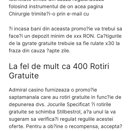
folosind instrumentul de on acea pagina
Chirurgie trimite?i-o prin e-mail cu
?i incasa bani din aceasta promo?ie va trebui sa
face?i un depozit minim de xxx RON. Ca?tigurile
de la gyrate gratuite trebuie sa fie rulate x30 la
fraza din cauza ?apte zile.
La fel de mult ca 400 Rotiri
Gratuite
Admiral casino furnizeaza o promo?ie
saptamanala care au rotiri gratuite in func?ie de
depunerea dvs. Jocurile Specificat ?i rotirile
gratuite se schimba Stilbestrol, a?a unul la va
sugeram sa verifica?i regulat regulile acestei
oferte. Pentru a ob?ine o recompensa, accepta?