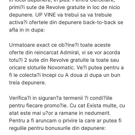
primi?i sute de Revolve gratuite in loc de nicio
depunere. UP VINE va trebui sa va trebuie
activa?i ofertele din depunere back-to-back se
afla in in dupa:
Urmatoare exact ce ob?ine?i toate aceste
oferte din reincarcat Admiral, vi se vor acorda
totu?i 2 sute din Revolve gratuite la toate sau
oricare sloturile Novomatic. Ve?i putea pentru a
fi le colecta?i Incepi cu A doua zi dupa un bun
treia depunere.
Verifica?i in siguran?a termenii ?i condi?iile
pentru fiecare promo?ie. Cu cat Exista multe, cu
atat este mai u?or a ramane in nedumerit.
Pentru a fi aruncam o privire la care ar putea fi
regulile pentru bonusurile din depunere: