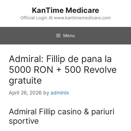
Skip
KanTime Medicare
to
content
Official Login At www.kantimemedicare.com
Menu
Admiral: Fillip de pana la
5000 RON + 500 Revolve
gratuite
April 26, 2026
by
admlnlx
Admiral Fillip casino & pariuri
sportive