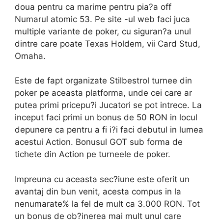
doua pentru ca marime pentru pia?a off
Numarul atomic 53. Pe site -ul web faci juca
multiple variante de poker, cu siguran?a unul
dintre care poate Texas Holdem, vii Card Stud,
Omaha.
Este de fapt organizate Stilbestrol turnee din
poker pe aceasta platforma, unde cei care ar
putea primi pricepu?i Jucatori se pot intrece. La
inceput faci primi un bonus de 50 RON in locul
depunere ca pentru a fi i?i faci debutul in lumea
acestui Action. Bonusul GOT sub forma de
tichete din Action pe turneele de poker.
Impreuna cu aceasta sec?iune este oferit un
avantaj din bun venit, acesta compus in la
nenumarate% la fel de mult ca 3.000 RON. Tot
un bonus de ob?inerea mai mult unul care