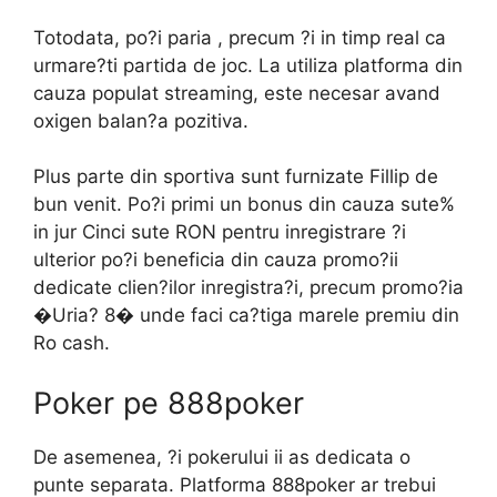
Totodata, po?i paria , precum ?i in timp real ca
urmare?ti partida de joc. La utiliza platforma din
cauza populat streaming, este necesar avand
oxigen balan?a pozitiva.
Plus parte din sportiva sunt furnizate Fillip de
bun venit. Po?i primi un bonus din cauza sute%
in jur Cinci sute RON pentru inregistrare ?i
ulterior po?i beneficia din cauza promo?ii
dedicate clien?ilor inregistra?i, precum promo?ia
�Uria? 8� unde faci ca?tiga marele premiu din
Ro cash.
Poker pe 888poker
De asemenea, ?i pokerului ii as dedicata o
punte separata. Platforma 888poker ar trebui