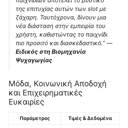
παιχνιδιών αποτελεί το μυστικό
της επιτυχίας αυτών των
slot με
ζάχαρη
. Ταυτόχρονα, δίνουν μια
νέα διάσταση στην εμπειρία του
χρήστη, καθιστώντας το παιχνίδι
πιο προσιτό και διασκεδαστικό.” —
Ειδικός στη Βιομηχανία
Ψυχαγωγίας
Μόδα, Κοινωνική Αποδοχή
και Επιχειρηματικές
Ευκαιρίες
Παράμετρος
Τιμές & Δεδομένα