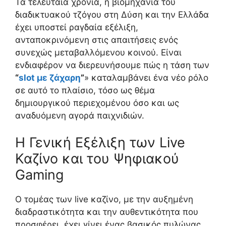
Τα τελευταία χρόνια, η βιομηχανία του
διαδικτυακού τζόγου στη Δύση και την Ελλάδα
έχει υποστεί ραγδαία εξέλιξη,
ανταποκρινόμενη στις απαιτήσεις ενός
συνεχώς μεταβαλλόμενου κοινού. Είναι
ενδιαφέρον να διερευνήσουμε πώς η τάση των
“
slot με ζάχαρη
”
» καταλαμβάνει ένα νέο ρόλο
σε αυτό το πλαίσιο, τόσο ως θέμα
δημιουργικού περιεχομένου όσο και ως
αναδυόμενη αγορά παιχνιδιών.
Η Γενική Εξέλιξη των Live
Καζίνο και του Ψηφιακού
Gaming
Ο τομέας των live καζίνο, με την αυξημένη
διαδραστικότητα και την αυθεντικότητα που
προσφέρει, έχει γίνει ένας βασικός πυλώνας