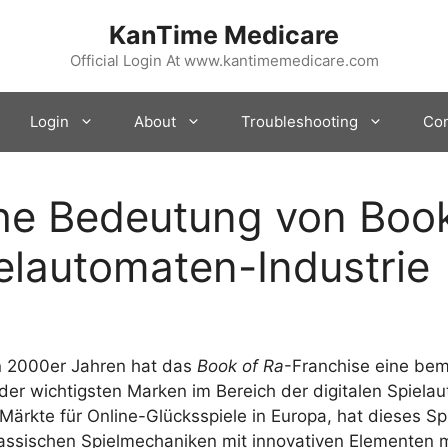
KanTime Medicare
Official Login At www.kantimemedicare.com
Login
About
Troubleshooting
Con
che Bedeutung von Book
lautomaten-Industrie
en 2000er Jahren hat das
Book of Ra
-Franchise eine be
 der wichtigsten Marken im Bereich der digitalen Spiel
ärkte für Online-Glücksspiele in Europa, hat dieses Spi
lassischen Spielmechaniken mit innovativen Elementen