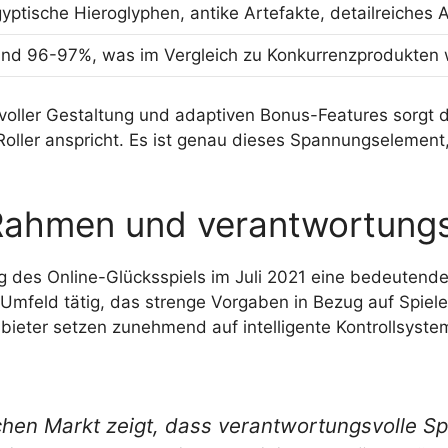
yptische Hieroglyphen, antike Artefakte, detailreiches 
nd 96-97%, was im Vergleich zu Konkurrenzprodukten 
lvoller Gestaltung und adaptiven Bonus-Features sorgt 
Roller anspricht. Es ist genau dieses Spannungselement
Rahmen und verantwortungs
ng des Online-Glücksspiels im Juli 2021 eine bedeuten
 Umfeld tätig, das strenge Vorgaben in Bezug auf Spiel
ieter setzen zunehmend auf intelligente Kontrollsyst
chen Markt zeigt, dass verantwortungsvolle Sp