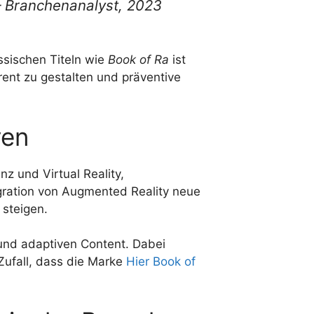
 — Branchenanalyst, 2023
assischen Titeln wie
Book of Ra
ist
rent zu gestalten und präventive
ven
nz und Virtual Reality,
egration von Augmented Reality neue
 steigen.
 und adaptiven Content. Dabei
 Zufall, dass die Marke
Hier Book of