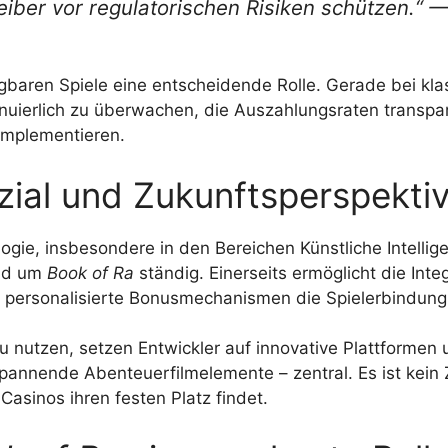
eiber vor regulatorischen Risiken schützen.“
fügbaren Spiele eine entscheidende Rolle. Gerade bei kl
tinuierlich zu überwachen, die Auszahlungsraten transpa
mplementieren.
zial und Zukunftsperspekti
ogie, insbesondere in den Bereichen Künstliche Intellige
und um
Book of Ra
ständig. Einerseits ermöglicht die Int
n personalisierte Bonusmechanismen die Spielerbindung
u nutzen, setzen Entwickler auf innovative Plattformen
spannende Abenteuerfilmelemente – zentral. Es ist kein
Casinos ihren festen Platz findet.