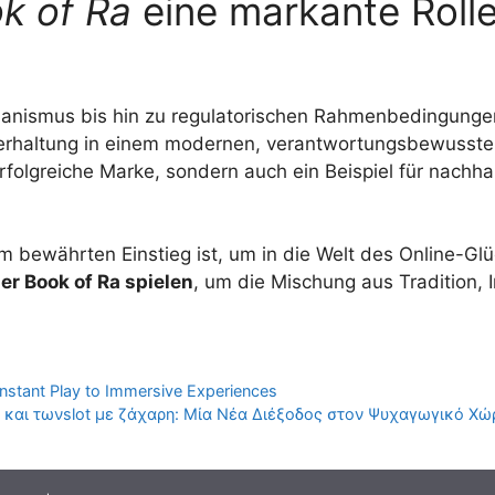
k of Ra
eine markante Rolle
anismus bis hin zu regulatorischen Rahmenbedingungen 
terhaltung in einem modernen, verantwortungsbewusste
erfolgreiche Marke, sondern auch ein Beispiel für nachha
 bewährten Einstieg ist, um in die Welt des Online-Gl
er Book of Ra spielen
, um die Mischung aus Tradition, 
Instant Play to Immersive Experiences
ο και τωνslot με ζάχαρη: Μία Νέα Διέξοδος στον Ψυχαγωγικό Χώ