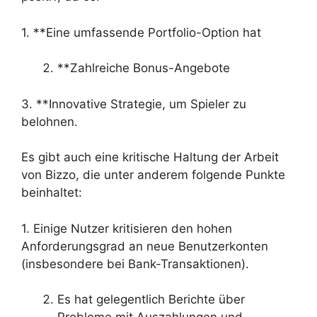
1. **Eine umfassende Portfolio-Option hat
**Zahlreiche Bonus-Angebote
3. **Innovative Strategie, um Spieler zu
belohnen.
Es gibt auch eine kritische Haltung der Arbeit
von Bizzo, die unter anderem folgende Punkte
beinhaltet:
1. Einige Nutzer kritisieren den hohen
Anforderungsgrad an neue Benutzerkonten
(insbesondere bei Bank-Transaktionen).
Es hat gelegentlich Berichte über