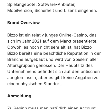
Spielangebote, Software-Anbieter,
Mobilversion, Sicherheit und Lizenz eingehen.
Brand Overview
Bizzo ist ein relativ junges Online-Casino, das
sich im Jahr 2021 auf dem Markt präsentierte.
Obwohl es noch nicht sehr alt ist, hat Bizzo
Bizzo bereits eine beachtliche Reputation in der
Branche aufgebaut und wird von Spielern aller
Altersgruppen genossen. Der Hauptsitz des
Unternehmens befindet sich auf den britischen
Jungferninseln, aber es gibt keine Angaben zu
einem physischen Standort.
Anmeldung
Zu Beginn muss man natürlich einen Account