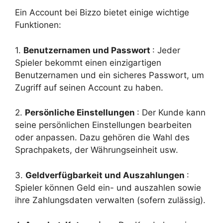
Ein Account bei Bizzo bietet einige wichtige
Funktionen:
1.
Benutzernamen und Passwort
: Jeder
Spieler bekommt einen einzigartigen
Benutzernamen und ein sicheres Passwort, um
Zugriff auf seinen Account zu haben.
2.
Persönliche Einstellungen
: Der Kunde kann
seine persönlichen Einstellungen bearbeiten
oder anpassen. Dazu gehören die Wahl des
Sprachpakets, der Währungseinheit usw.
3.
Geldverfügbarkeit und Auszahlungen
:
Spieler können Geld ein- und auszahlen sowie
ihre Zahlungsdaten verwalten (sofern zulässig).