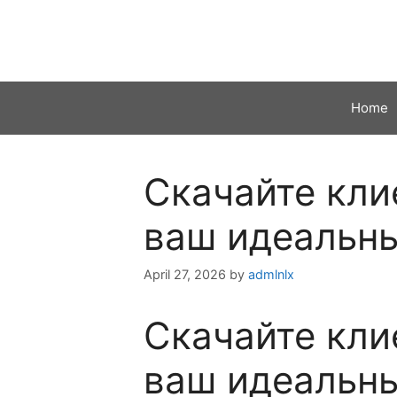
Skip
to
content
Home
Скачайте кли
ваш идеальн
April 27, 2026
by
admlnlx
Скачайте кли
ваш идеальн