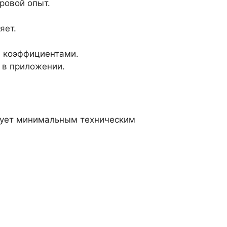
ровой опыт.
яет.
и коэффициентами.
 в приложении.
твует минимальным техническим