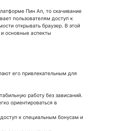
платформе Пин Ап, то скачивание
вает пользователям доступ к
ости открывать браузер. В этой
 и основные аспекты
лают его привлекательным для
табильную работу без зависаний.
гко ориентироваться в
 доступ к специальным бонусам и