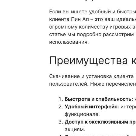
Если вы ищете удобный и быстры
клиента Пин Ап – это ваш идеал
огромному количеству игровых ав
статье мы подробно рассмотрим 
использования.
Преимущества к
Скачивание и установка клиента
пользователей. Ниже перечислен
Быстрота и стабильность:
к
Удобный интерфейс:
интерф
функционале.
Доступ к эксклюзивным п
акциям.