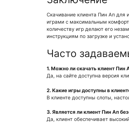
Скачивание клиента Пин Ап для и
играми с максимальным комфорто
количеству игр делают его нез
инструкциям по загрузке и устан
Часто задаваем
1. Можно ли скачать клиент Пин
Да, на сайте доступна версия кл
2. Какие игры доступны в клиент
В клиенте доступны слоты, наст
3. Является ли клиент Пин Ап б
Да, клиент обеспечивает высоки