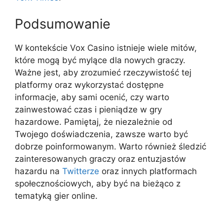
Podsumowanie
W kontekście Vox Casino istnieje wiele mitów,
które mogą być mylące dla nowych graczy.
Ważne jest, aby zrozumieć rzeczywistość tej
platformy oraz wykorzystać dostępne
informacje, aby sami ocenić, czy warto
zainwestować czas i pieniądze w gry
hazardowe. Pamiętaj, że niezależnie od
Twojego doświadczenia, zawsze warto być
dobrze poinformowanym. Warto również śledzić
zainteresowanych graczy oraz entuzjastów
hazardu na
Twitterze
oraz innych platformach
społecznościowych, aby być na bieżąco z
tematyką gier online.