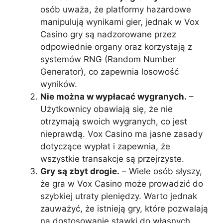
osób uważa, że platformy hazardowe
manipulują wynikami gier, jednak w Vox
Casino gry są nadzorowane przez
odpowiednie organy oraz korzystają z
systemów RNG (Random Number
Generator), co zapewnia losowość
wyników.
Nie można w wypłacać wygranych.
–
Użytkownicy obawiają się, że nie
otrzymają swoich wygranych, co jest
nieprawdą. Vox Casino ma jasne zasady
dotyczące wypłat i zapewnia, że
wszystkie transakcje są przejrzyste.
Gry są zbyt drogie.
– Wiele osób słyszy,
że gra w Vox Casino może prowadzić do
szybkiej utraty pieniędzy. Warto jednak
zauważyć, że istnieją gry, które pozwalają
na dostosowanie stawki do własnych