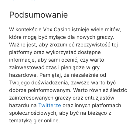
Podsumowanie
W kontekście Vox Casino istnieje wiele mitów,
które mogą być mylące dla nowych graczy.
Ważne jest, aby zrozumieć rzeczywistość tej
platformy oraz wykorzystać dostępne
informacje, aby sami ocenić, czy warto
zainwestować czas i pieniądze w gry
hazardowe. Pamiętaj, że niezależnie od
Twojego doświadczenia, zawsze warto być
dobrze poinformowanym. Warto również śledzić
zainteresowanych graczy oraz entuzjastów
hazardu na
Twitterze
oraz innych platformach
społecznościowych, aby być na bieżąco z
tematyką gier online.