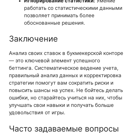
Игнорирование статистики:
Умение
работать со статистическими данными
позволяет принимать более
обоснованные решения.
Заключение
Анализ своих ставок в букмекерской конторе
— это ключевой элемент успешного
беттинга. Систематическое ведение учета,
правильный анализ данных и корректировка
стратегии помогут вам сократить риски и
повысить шансы на успех. Не бойтесь делать
ошибки, но старайтесь учиться на них, чтобы
улучшать свои навыки и получать больше
удовольствия от игры.
Часто задаваемые вопросы