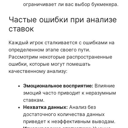
ограничивает ли вас выбор букмекера.
Частые ошибки при анализе
ставок
Каждый игрок сталкивается с ошибками на
определенном этапе своего пути.
Рассмотрим некоторые распространенные
ошибки, которые могут помешать
качественному анализу:
Эмоциональное восприятие:
Влияние
эмоций часто приводит к неразумным
ставкам.
Нехватка данных:
Анализ без
достаточного количества данных
приведет к неэффективным выводам.