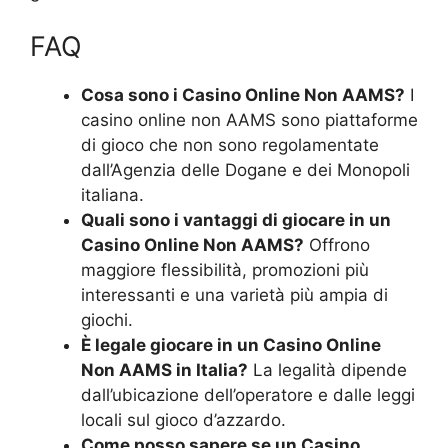
FAQ
Cosa sono i Casino Online Non AAMS?
I
casino online non AAMS sono piattaforme
di gioco che non sono regolamentate
dall’Agenzia delle Dogane e dei Monopoli
italiana.
Quali sono i vantaggi di giocare in un
Casino Online Non AAMS?
Offrono
maggiore flessibilità, promozioni più
interessanti e una varietà più ampia di
giochi.
È legale giocare in un Casino Online
Non AAMS in Italia?
La legalità dipende
dall’ubicazione dell’operatore e dalle leggi
locali sul gioco d’azzardo.
Come posso sapere se un Casino