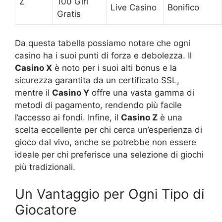
Z
100 Giri
Live Casino
Bonifico
Gratis
Da questa tabella possiamo notare che ogni
casino ha i suoi punti di forza e debolezza. Il
Casino X
è noto per i suoi alti bonus e la
sicurezza garantita da un certificato SSL,
mentre il
Casino Y
offre una vasta gamma di
metodi di pagamento, rendendo più facile
l’accesso ai fondi. Infine, il
Casino Z
è una
scelta eccellente per chi cerca un’esperienza di
gioco dal vivo, anche se potrebbe non essere
ideale per chi preferisce una selezione di giochi
più tradizionali.
Un Vantaggio per Ogni Tipo di
Giocatore