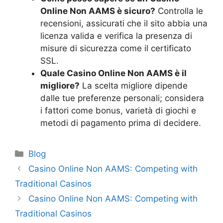
Online Non AAMS è sicuro?
Controlla le
recensioni, assicurati che il sito abbia una
licenza valida e verifica la presenza di
misure di sicurezza come il certificato
SSL.
Quale Casino Online Non AAMS è il
migliore?
La scelta migliore dipende
dalle tue preferenze personali; considera
i fattori come bonus, varietà di giochi e
metodi di pagamento prima di decidere.
Categories
Blog
Casino Online Non AAMS: Competing with
Traditional Casinos
Casino Online Non AAMS: Competing with
Traditional Casinos