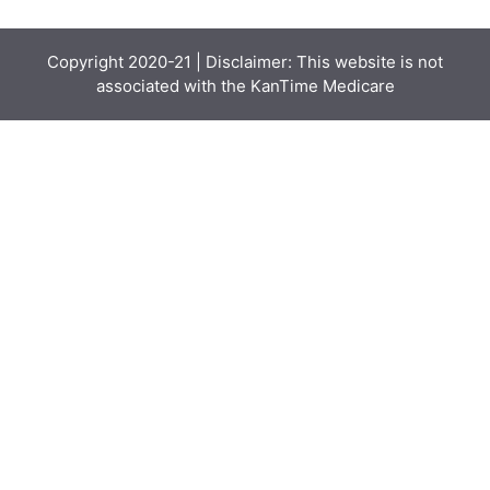
Copyright 2020-21 | Disclaimer: This website is not
associated with the
KanTime Medicare