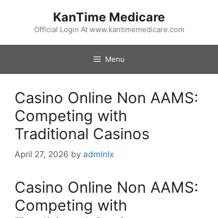
Skip
KanTime Medicare
to
content
Official Login At www.kantimemedicare.com
Menu
Casino Online Non AAMS:
Competing with
Traditional Casinos
April 27, 2026
by
admlnlx
Casino Online Non AAMS:
Competing with