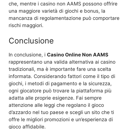
che, mentre i casino non AAMS possono offrire
una maggiore varietà di giochi e bonus, la
mancanza di regolamentazione può comportare
rischi maggiori.
Conclusione
In conclusione, i
Casino Online Non AAMS
rappresentano una valida alternativa ai casino
tradizionali, ma è importante fare una scelta
informata. Considerando fattori come il tipo di
giochi, i metodi di pagamento e la sicurezza,
ogni giocatore può trovare la piattaforma più
adatta alle proprie esigenze. Fai sempre
attenzione alle leggi che regolano il gioco
d’azzardo nel tuo paese e scegli un sito che ti
offre le migliori promozioni e un’esperienza di
gioco affidabile.