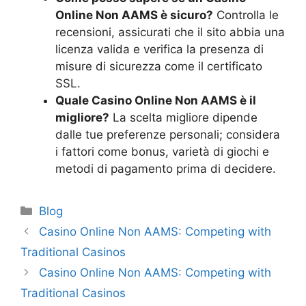
Online Non AAMS è sicuro?
Controlla le
recensioni, assicurati che il sito abbia una
licenza valida e verifica la presenza di
misure di sicurezza come il certificato
SSL.
Quale Casino Online Non AAMS è il
migliore?
La scelta migliore dipende
dalle tue preferenze personali; considera
i fattori come bonus, varietà di giochi e
metodi di pagamento prima di decidere.
Categories
Blog
Casino Online Non AAMS: Competing with
Traditional Casinos
Casino Online Non AAMS: Competing with
Traditional Casinos