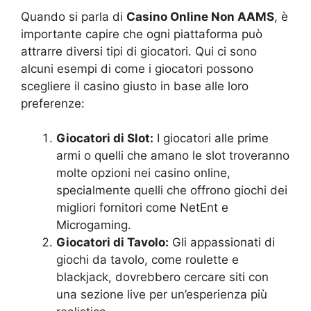
Quando si parla di
Casino Online Non AAMS
, è
importante capire che ogni piattaforma può
attrarre diversi tipi di giocatori. Qui ci sono
alcuni esempi di come i giocatori possono
scegliere il casino giusto in base alle loro
preferenze:
Giocatori di Slot:
I giocatori alle prime
armi o quelli che amano le slot troveranno
molte opzioni nei casino online,
specialmente quelli che offrono giochi dei
migliori fornitori come NetEnt e
Microgaming.
Giocatori di Tavolo:
Gli appassionati di
giochi da tavolo, come roulette e
blackjack, dovrebbero cercare siti con
una sezione live per un’esperienza più