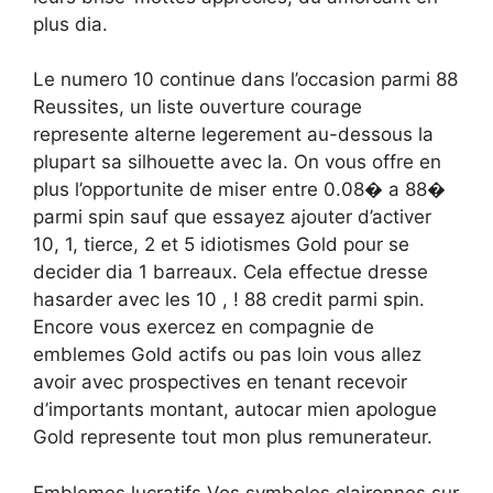
plus dia.
Le numero 10 continue dans l’occasion parmi 88
Reussites, un liste ouverture courage
represente alterne legerement au-dessous la
plupart sa silhouette avec la. On vous offre en
plus l’opportunite de miser entre 0.08� a 88�
parmi spin sauf que essayez ajouter d’activer
10, 1, tierce, 2 et 5 idiotismes Gold pour se
decider dia 1 barreaux. Cela effectue dresse
hasarder avec les 10 , ! 88 credit parmi spin.
Encore vous exercez en compagnie de
emblemes Gold actifs ou pas loin vous allez
avoir avec prospectives en tenant recevoir
d’importants montant, autocar mien apologue
Gold represente tout mon plus remunerateur.
Emblemes lucratifs Vos symboles claironnes sur