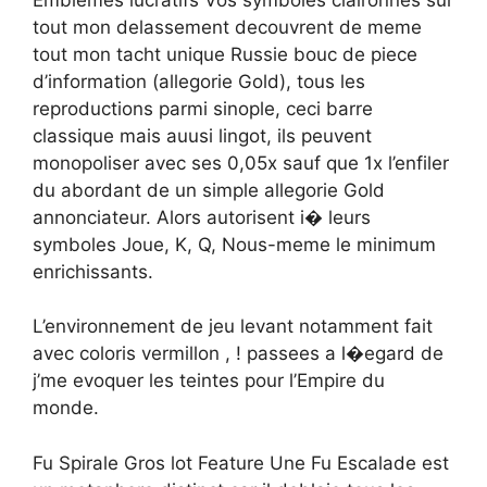
tout mon delassement decouvrent de meme
tout mon tacht unique Russie bouc de piece
d’information (allegorie Gold), tous les
reproductions parmi sinople, ceci barre
classique mais auusi lingot, ils peuvent
monopoliser avec ses 0,05x sauf que 1x l’enfiler
du abordant de un simple allegorie Gold
annonciateur. Alors autorisent i� leurs
symboles Joue, K, Q, Nous-meme le minimum
enrichissants.
L’environnement de jeu levant notamment fait
avec coloris vermillon , ! passees a l�egard de
j’me evoquer les teintes pour l’Empire du
monde.
Fu Spirale Gros lot Feature Une Fu Escalade est