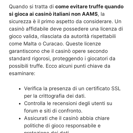
Quando si tratta di
come evitare truffe quando
si gioca ai casinò italiani non AAMS
, la
sicurezza è il primo aspetto da considerare. Un
casinò affidabile deve possedere una licenza di
gioco valida, rilasciata da autorità rispettabili
come Malta o Curacao. Queste licenze
garantiscono che il casinò opere secondo
standard rigorosi, proteggendo i giocatori da
possibili truffe. Ecco alcuni punti chiave da
esaminare:
Verifica la presenza di un certificato SSL
per la crittografia dei dati.
Controlla le recensioni degli utenti su
forum e siti di confronto.
Assicurati che il casinò abbia chiare
politiche di gioco responsabile e
protezione dei dati.