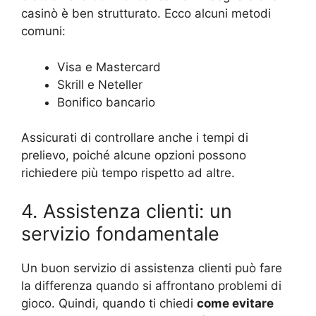
casinò è ben strutturato. Ecco alcuni metodi
comuni:
Visa e Mastercard
Skrill e Neteller
Bonifico bancario
Assicurati di controllare anche i tempi di
prelievo, poiché alcune opzioni possono
richiedere più tempo rispetto ad altre.
4. Assistenza clienti: un
servizio fondamentale
Un buon servizio di assistenza clienti può fare
la differenza quando si affrontano problemi di
gioco. Quindi, quando ti chiedi
come evitare