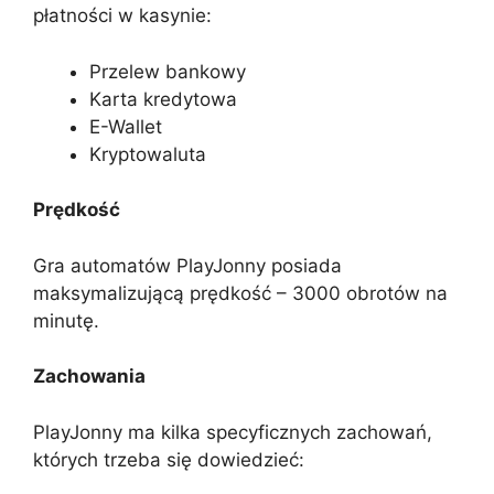
płatności w kasynie:
Przelew bankowy
Karta kredytowa
E-Wallet
Kryptowaluta
Prędkość
Gra automatów PlayJonny posiada
maksymalizującą prędkość – 3000 obrotów na
minutę.
Zachowania
PlayJonny ma kilka specyficznych zachowań,
których trzeba się dowiedzieć: