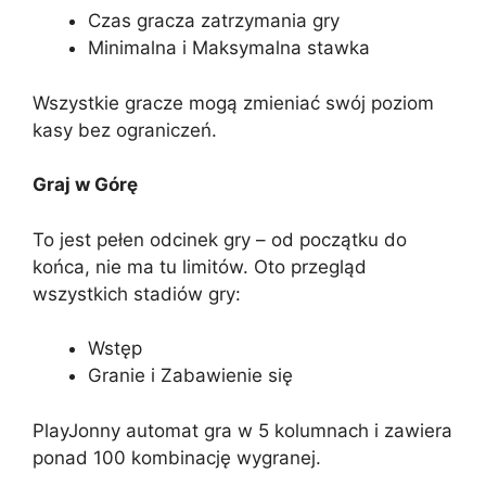
Czas gracza zatrzymania gry
Minimalna i Maksymalna stawka
Wszystkie gracze mogą zmieniać swój poziom
kasy bez ograniczeń.
Graj w Górę
To jest pełen odcinek gry – od początku do
końca, nie ma tu limitów. Oto przegląd
wszystkich stadiów gry:
Wstęp
Granie i Zabawienie się
PlayJonny automat gra w 5 kolumnach i zawiera
ponad 100 kombinację wygranej.