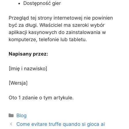
Dostępność gier
Przegląd tej strony internetowej nie powinien
być za długi. Właściciel ma szeroki wybór
aplikacji kasynowych do zainstalowania w
komputerze, telefonie lub tabletu.
Napisany przez:
[Imię i nazwisko]
[Wersja]
Oto 1 zdanie o tym artykule.
Categories
Blog
Come evitare truffe quando si gioca ai