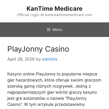
Skip
KanTime Medicare
to
content
Official Login At www.kantimemedicare.com
Menu
PlayJonny Casino
April 28, 2026
by
admlnlx
Kasyno online PlayJonny to popularne miejsce
gier hazardowych, które oferuje swoim graczom
szeroką gamę różnych rozgrywek. Jedną z
najpopularniejszych gier wśród graczy kasyno
jest gra automatów o nazwie “PlayJonny
Casino”. W tym artykule przedstawiamy