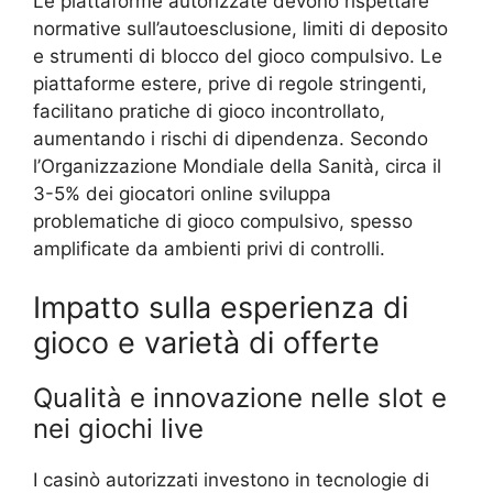
Le piattaforme autorizzate devono rispettare
normative sull’autoesclusione, limiti di deposito
e strumenti di blocco del gioco compulsivo. Le
piattaforme estere, prive di regole stringenti,
facilitano pratiche di gioco incontrollato,
aumentando i rischi di dipendenza. Secondo
l’Organizzazione Mondiale della Sanità, circa il
3-5% dei giocatori online sviluppa
problematiche di gioco compulsivo, spesso
amplificate da ambienti privi di controlli.
Impatto sulla esperienza di
gioco e varietà di offerte
Qualità e innovazione nelle slot e
nei giochi live
I casinò autorizzati investono in tecnologie di