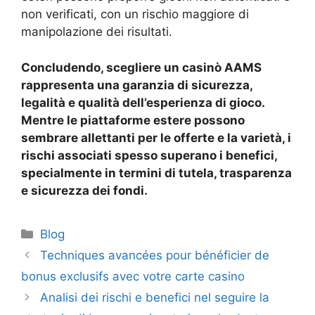
non verificati, con un rischio maggiore di
manipolazione dei risultati.
Concludendo, scegliere un casinò AAMS
rappresenta una garanzia di sicurezza,
legalità e qualità dell’esperienza di gioco.
Mentre le piattaforme estere possono
sembrare allettanti per le offerte e la varietà, i
rischi associati spesso superano i benefici,
specialmente in termini di tutela, trasparenza
e sicurezza dei fondi.
Categories
Blog
Techniques avancées pour bénéficier de
bonus exclusifs avec votre carte casino
Analisi dei rischi e benefici nel seguire la