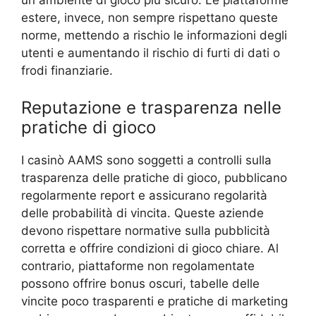
un ambiente di gioco più sicuro. Le piattaforme
estere, invece, non sempre rispettano queste
norme, mettendo a rischio le informazioni degli
utenti e aumentando il rischio di furti di dati o
frodi finanziarie.
Reputazione e trasparenza nelle
pratiche di gioco
I casinò AAMS sono soggetti a controlli sulla
trasparenza delle pratiche di gioco, pubblicano
regolarmente report e assicurano regolarità
delle probabilità di vincita. Queste aziende
devono rispettare normative sulla pubblicità
corretta e offrire condizioni di gioco chiare. Al
contrario, piattaforme non regolamentate
possono offrire bonus oscuri, tabelle delle
vincite poco trasparenti e pratiche di marketing