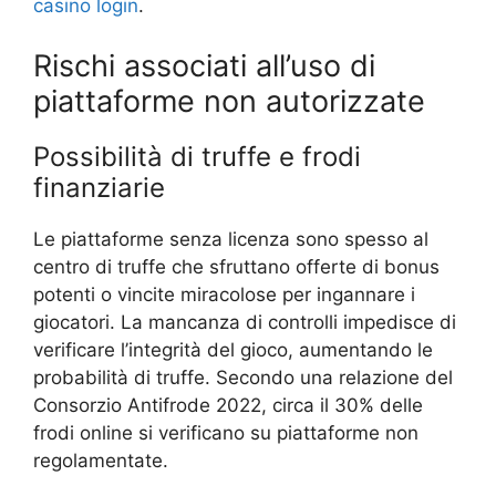
casino login
.
Rischi associati all’uso di
piattaforme non autorizzate
Possibilità di truffe e frodi
finanziarie
Le piattaforme senza licenza sono spesso al
centro di truffe che sfruttano offerte di bonus
potenti o vincite miracolose per ingannare i
giocatori. La mancanza di controlli impedisce di
verificare l’integrità del gioco, aumentando le
probabilità di truffe. Secondo una relazione del
Consorzio Antifrode 2022, circa il 30% delle
frodi online si verificano su piattaforme non
regolamentate.