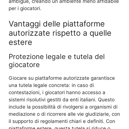
ambigue, creando un ambiente meno affidabile
per i giocatori.
Vantaggi delle piattaforme
autorizzate rispetto a quelle
estere
Protezione legale e tutela del
giocatore
Giocare su piattaforme autorizzate garantisce
una tutela legale concreta: in caso di
contestazioni, i giocatori hanno accesso a
sistemi risolutivi gestiti da enti italiani. Questo
include la possibilità di rivolgersi a organismi di
mediazione o di ricorrere alle vie giudiziarie, con
il supporto di regolamenti chiari e definiti. Con
piattaforme estere, questa tutela si riduce o