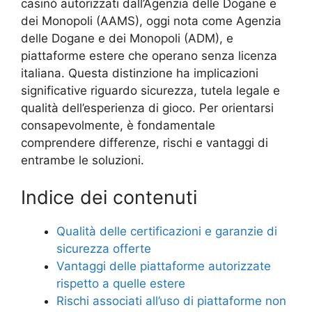
casinò autorizzati dall’Agenzia delle Dogane e
dei Monopoli (AAMS), oggi nota come Agenzia
delle Dogane e dei Monopoli (ADM), e
piattaforme estere che operano senza licenza
italiana. Questa distinzione ha implicazioni
significative riguardo sicurezza, tutela legale e
qualità dell’esperienza di gioco. Per orientarsi
consapevolmente, è fondamentale
comprendere differenze, rischi e vantaggi di
entrambe le soluzioni.
Indice dei contenuti
Qualità delle certificazioni e garanzie di
sicurezza offerte
Vantaggi delle piattaforme autorizzate
rispetto a quelle estere
Rischi associati all’uso di piattaforme non