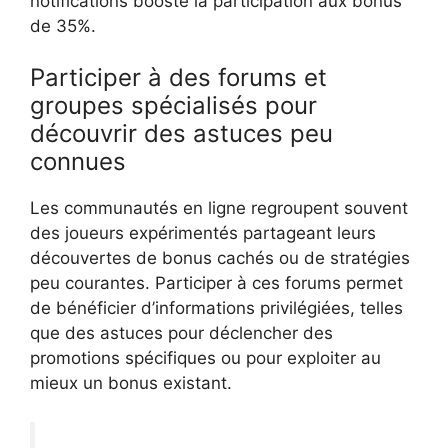
notifications booste la participation aux bonus
de 35%.
Participer à des forums et
groupes spécialisés pour
découvrir des astuces peu
connues
Les communautés en ligne regroupent souvent
des joueurs expérimentés partageant leurs
découvertes de bonus cachés ou de stratégies
peu courantes. Participer à ces forums permet
de bénéficier d’informations privilégiées, telles
que des astuces pour déclencher des
promotions spécifiques ou pour exploiter au
mieux un bonus existant.