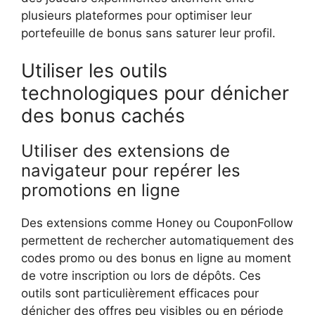
plusieurs plateformes pour optimiser leur
portefeuille de bonus sans saturer leur profil.
Utiliser les outils
technologiques pour dénicher
des bonus cachés
Utiliser des extensions de
navigateur pour repérer les
promotions en ligne
Des extensions comme Honey ou CouponFollow
permettent de rechercher automatiquement des
codes promo ou des bonus en ligne au moment
de votre inscription ou lors de dépôts. Ces
outils sont particulièrement efficaces pour
dénicher des offres peu visibles ou en période