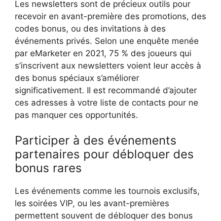
Les newsletters sont de précieux outils pour
recevoir en avant-première des promotions, des
codes bonus, ou des invitations à des
événements privés. Selon une enquête menée
par eMarketer en 2021, 75 % des joueurs qui
s’inscrivent aux newsletters voient leur accès à
des bonus spéciaux s’améliorer
significativement. Il est recommandé d’ajouter
ces adresses à votre liste de contacts pour ne
pas manquer ces opportunités.
Participer à des événements
partenaires pour débloquer des
bonus rares
Les événements comme les tournois exclusifs,
les soirées VIP, ou les avant-premières
permettent souvent de débloquer des bonus