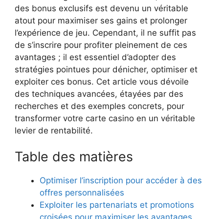
des bonus exclusifs est devenu un véritable
atout pour maximiser ses gains et prolonger
l’expérience de jeu. Cependant, il ne suffit pas
de s’inscrire pour profiter pleinement de ces
avantages ; il est essentiel d’adopter des
stratégies pointues pour dénicher, optimiser et
exploiter ces bonus. Cet article vous dévoile
des techniques avancées, étayées par des
recherches et des exemples concrets, pour
transformer votre carte casino en un véritable
levier de rentabilité.
Table des matières
Optimiser l’inscription pour accéder à des
offres personnalisées
Exploiter les partenariats et promotions
croisées pour maximiser les avantages