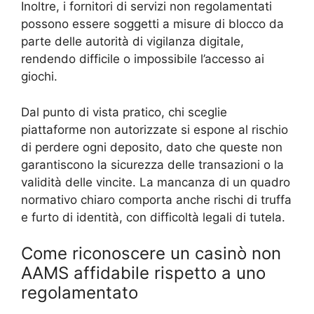
Inoltre, i fornitori di servizi non regolamentati
possono essere soggetti a misure di blocco da
parte delle autorità di vigilanza digitale,
rendendo difficile o impossibile l’accesso ai
giochi.
Dal punto di vista pratico, chi sceglie
piattaforme non autorizzate si espone al rischio
di perdere ogni deposito, dato che queste non
garantiscono la sicurezza delle transazioni o la
validità delle vincite. La mancanza di un quadro
normativo chiaro comporta anche rischi di truffa
e furto di identità, con difficoltà legali di tutela.
Come riconoscere un casinò non
AAMS affidabile rispetto a uno
regolamentato