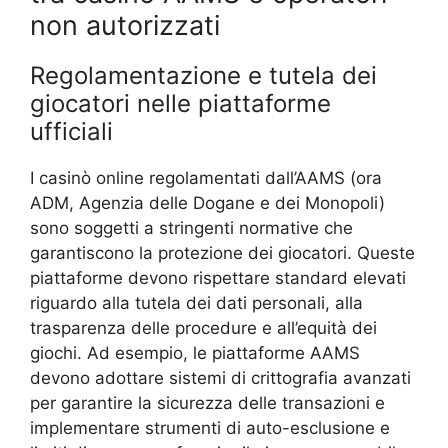
non autorizzati
Regolamentazione e tutela dei
giocatori nelle piattaforme
ufficiali
I casinò online regolamentati dall’AAMS (ora
ADM, Agenzia delle Dogane e dei Monopoli)
sono soggetti a stringenti normative che
garantiscono la protezione dei giocatori. Queste
piattaforme devono rispettare standard elevati
riguardo alla tutela dei dati personali, alla
trasparenza delle procedure e all’equità dei
giochi. Ad esempio, le piattaforme AAMS
devono adottare sistemi di crittografia avanzati
per garantire la sicurezza delle transazioni e
implementare strumenti di auto-esclusione e