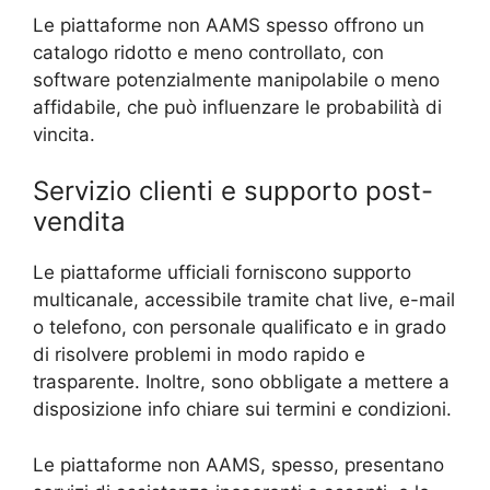
Le piattaforme non AAMS spesso offrono un
catalogo ridotto e meno controllato, con
software potenzialmente manipolabile o meno
affidabile, che può influenzare le probabilità di
vincita.
Servizio clienti e supporto post-
vendita
Le piattaforme ufficiali forniscono supporto
multicanale, accessibile tramite chat live, e-mail
o telefono, con personale qualificato e in grado
di risolvere problemi in modo rapido e
trasparente. Inoltre, sono obbligate a mettere a
disposizione info chiare sui termini e condizioni.
Le piattaforme non AAMS, spesso, presentano