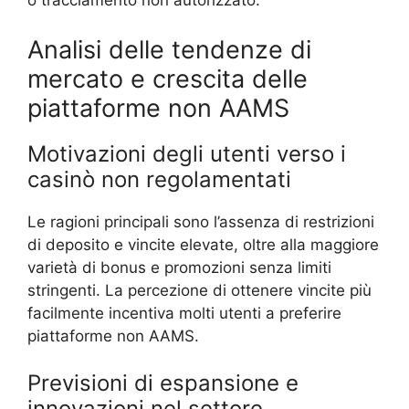
o tracciamento non autorizzato.
Analisi delle tendenze di
mercato e crescita delle
piattaforme non AAMS
Motivazioni degli utenti verso i
casinò non regolamentati
Le ragioni principali sono l’assenza di restrizioni
di deposito e vincite elevate, oltre alla maggiore
varietà di bonus e promozioni senza limiti
stringenti. La percezione di ottenere vincite più
facilmente incentiva molti utenti a preferire
piattaforme non AAMS.
Previsioni di espansione e
innovazioni nel settore