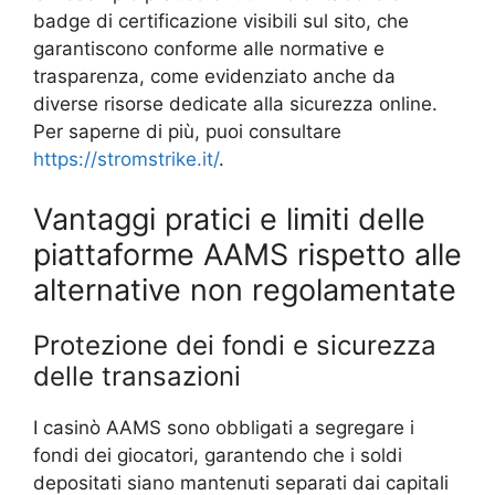
badge di certificazione visibili sul sito, che
garantiscono conforme alle normative e
trasparenza, come evidenziato anche da
diverse risorse dedicate alla sicurezza online.
Per saperne di più, puoi consultare
https://stromstrike.it/
.
Vantaggi pratici e limiti delle
piattaforme AAMS rispetto alle
alternative non regolamentate
Protezione dei fondi e sicurezza
delle transazioni
I casinò AAMS sono obbligati a segregare i
fondi dei giocatori, garantendo che i soldi
depositati siano mantenuti separati dai capitali