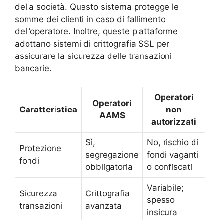
della società. Questo sistema protegge le
somme dei clienti in caso di fallimento
dell’operatore. Inoltre, queste piattaforme
adottano sistemi di crittografia SSL per
assicurare la sicurezza delle transazioni
bancarie.
Operatori
Operatori
Caratteristica
non
AAMS
autorizzati
Sì,
No, rischio di
Protezione
segregazione
fondi vaganti
fondi
obbligatoria
o confiscati
Variabile;
Sicurezza
Crittografia
spesso
transazioni
avanzata
insicura