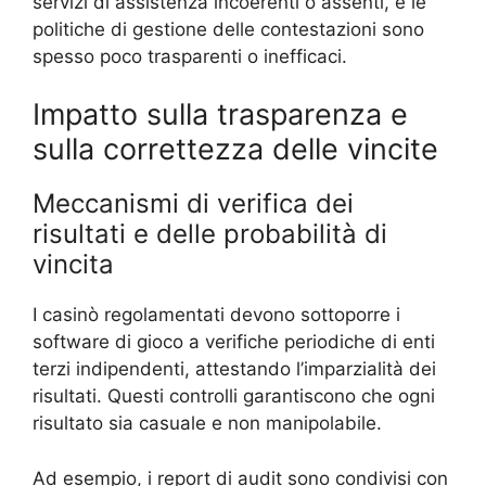
servizi di assistenza incoerenti o assenti, e le
politiche di gestione delle contestazioni sono
spesso poco trasparenti o inefficaci.
Impatto sulla trasparenza e
sulla correttezza delle vincite
Meccanismi di verifica dei
risultati e delle probabilità di
vincita
I casinò regolamentati devono sottoporre i
software di gioco a verifiche periodiche di enti
terzi indipendenti, attestando l’imparzialità dei
risultati. Questi controlli garantiscono che ogni
risultato sia casuale e non manipolabile.
Ad esempio, i report di audit sono condivisi con