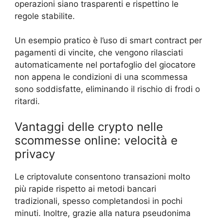
operazioni siano trasparenti e rispettino le
regole stabilite.
Un esempio pratico è l’uso di smart contract per
pagamenti di vincite, che vengono rilasciati
automaticamente nel portafoglio del giocatore
non appena le condizioni di una scommessa
sono soddisfatte, eliminando il rischio di frodi o
ritardi.
Vantaggi delle crypto nelle
scommesse online: velocità e
privacy
Le criptovalute consentono transazioni molto
più rapide rispetto ai metodi bancari
tradizionali, spesso completandosi in pochi
minuti. Inoltre, grazie alla natura pseudonima