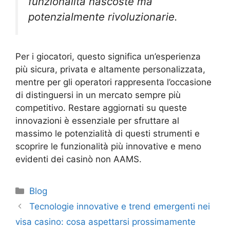
funzionalità nascoste ma
potenzialmente rivoluzionarie.
Per i giocatori, questo significa un’esperienza
più sicura, privata e altamente personalizzata,
mentre per gli operatori rappresenta l’occasione
di distinguersi in un mercato sempre più
competitivo. Restare aggiornati su queste
innovazioni è essenziale per sfruttare al
massimo le potenzialità di questi strumenti e
scoprire le funzionalità più innovative e meno
evidenti dei casinò non AAMS.
Categories
Blog
Tecnologie innovative e trend emergenti nei
visa casino: cosa aspettarsi prossimamente