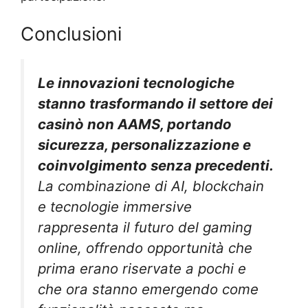
Conclusioni
Le innovazioni tecnologiche
stanno trasformando il settore dei
casinò non AAMS, portando
sicurezza, personalizzazione e
coinvolgimento senza precedenti.
La combinazione di AI, blockchain
e tecnologie immersive
rappresenta il futuro del gaming
online, offrendo opportunità che
prima erano riservate a pochi e
che ora stanno emergendo come