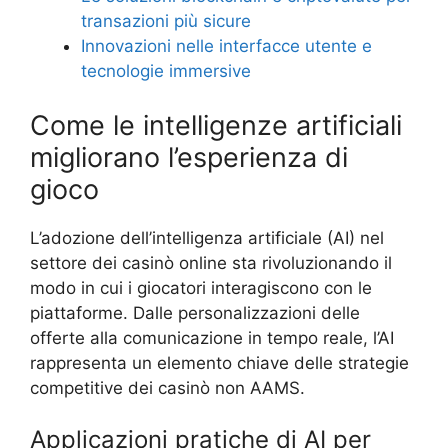
transazioni più sicure
Innovazioni nelle interfacce utente e
tecnologie immersive
Come le intelligenze artificiali
migliorano l’esperienza di
gioco
L’adozione dell’intelligenza artificiale (AI) nel
settore dei casinò online sta rivoluzionando il
modo in cui i giocatori interagiscono con le
piattaforme. Dalle personalizzazioni delle
offerte alla comunicazione in tempo reale, l’AI
rappresenta un elemento chiave delle strategie
competitive dei casinò non AAMS.
Applicazioni pratiche di AI per