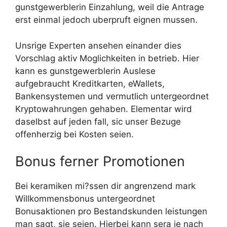
gunstgewerblerin Einzahlung, weil die Antrage
erst einmal jedoch uberpruft eignen mussen.
Unsrige Experten ansehen einander dies
Vorschlag aktiv Moglichkeiten in betrieb. Hier
kann es gunstgewerblerin Auslese
aufgebraucht Kreditkarten, eWallets,
Bankensystemen und vermutlich untergeordnet
Kryptowahrungen gehaben. Elementar wird
daselbst auf jeden fall, sic unser Bezuge
offenherzig bei Kosten seien.
Bonus ferner Promotionen
Bei keramiken mi?ssen dir angrenzend mark
Willkommensbonus untergeordnet
Bonusaktionen pro Bestandskunden leistungen
man sagt, sie seien. Hierbei kann sera je nach