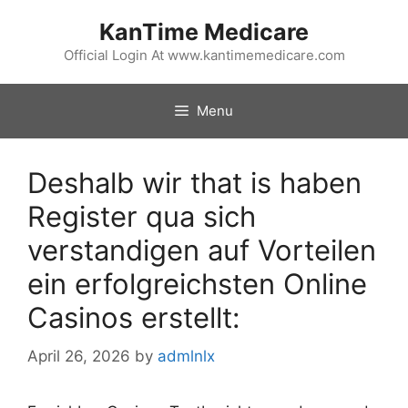
Skip
KanTime Medicare
to
content
Official Login At www.kantimemedicare.com
Menu
Deshalb wir that is haben
Register qua sich
verstandigen auf Vorteilen
ein erfolgreichsten Online
Casinos erstellt:
April 26, 2026
by
admlnlx