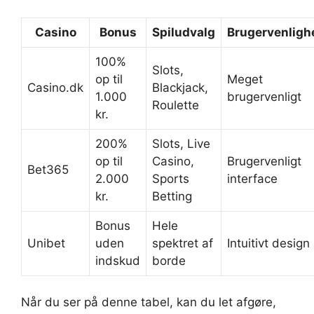
Casino
Bonus
Spiludvalg
Brugervenligh
100%
Slots,
op til
Meget
Casino.dk
Blackjack,
1.000
brugervenligt
Roulette
kr.
200%
Slots, Live
op til
Casino,
Brugervenligt
Bet365
2.000
Sports
interface
kr.
Betting
Bonus
Hele
Unibet
uden
spektret af
Intuitivt design
indskud
borde
Når du ser på denne tabel, kan du let afgøre,