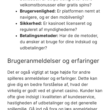
velkomstbonusser eller gratis spins?
Brugervenlighed:
Er platformen nemt at
navigere, og er den mobilvenlig?
Sikkerhed:
Er kasinoet licenseret og
reguleret af myndighederne?
Betalingsmetoder:
Har de de metoder,
du ønsker at bruge for dine indskud og
udbetalinger?
Brugeranmeldelser og erfaringer
Det er også vigtigt at tage højde for andre
spilleres anmeldelser og erfaringer. Dette kan
give dig en bedre forståelse af, hvad der
virkelig er godt ved et givnet casino. Kunder kan
ofte give indsigt i kvaliteten af kundeservice,
hastigheden af udbetalinger og det generelle
spillemiljø. Gå ind på fora og læs anmeldelser