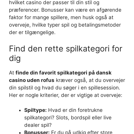
hvilket casino der passer til din stil og
præferencer. Bonusser kan være en afgørende
faktor for mange spillere, men husk også at
overveje, hvilke typer spil og betalingsmetoder
der er tilgængelige.
Find den rette spilkategori for
dig
At
finde din favorit spilkategori på dansk
casino uden rofus
kræver også, at du overvejer
din spilstil og hvad du søger i en spillesession.
Her er nogle kriterier, der er vigtige at overveje:
Spiltype:
Hvad er din foretrukne
spilkategori? Slots, bordspil eller live
dealer spil?
Bonusser:
Er du på udkig efter store