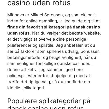
casino uden rofus
Mit navn er Mikael Sørensen, og som ekspert
inden for online gambling, vil jeg guide dig til at
finde din favorit spilkategori på dansk casino
uden rofus
. Når du vælger det bedste website,
er det vigtigt at overveje dine personlige
præferencer og spilstile. Jeg anbefaler, at du
ser på faktorer som spillenes udvalg, bonusser,
betalingsmetoder og brugervenlighed, når du
sammenligner forskellige danske casinoer. I
denne artikel vil jeg sammenligne flere
onlinespillesteder for at hjælpe dig med at
træffe det rigtige valg, så du kan finde din
ideelle spilkategori.
Populære spilkategorier på
dansk casino uden rofus