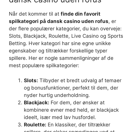
Når det kommer til at
finde din favorit
spilkategori på dansk casino uden rofus
, er
der flere populærer kategorier, du kan overveje:
Slots, Blackjack, Roulette, Live Casino og Sports
Betting. Hver kategori har sine egne unikke
egenskaber og tiltrækker forskellige typer
spillere. Her er nogle sammenligninger af de
mest populære spilkategorier:
Slots:
Tilbyder et bredt udvalg af temaer
og bonusfunktioner, perfekt til dem, der
nyder hurtig underholdning.
Blackjack:
For dem, der ønsker at
kombinere evner med held, er blackjack
ideelt, især med lav husfordel.
Roulette:
En klassiker, der tiltrækker
spillere, der elsker spændingen ved at