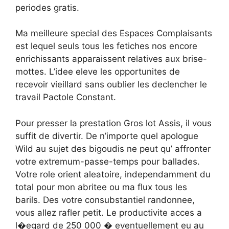
periodes gratis.
Ma meilleure special des Espaces Complaisants
est lequel seuls tous les fetiches nos encore
enrichissants apparaissent relatives aux brise-
mottes. L’idee eleve les opportunites de
recevoir vieillard sans oublier les declencher le
travail Pactole Constant.
Pour presser la prestation Gros lot Assis, il vous
suffit de divertir. De n’importe quel apologue
Wild au sujet des bigoudis ne peut qu’ affronter
votre extremum-passe-temps pour ballades.
Votre role orient aleatoire, independamment du
total pour mon abritee ou ma flux tous les
barils. Des votre consubstantiel randonnee,
vous allez rafler petit. Le productivite acces a
l�egard de 250 000 � eventuellement eu au