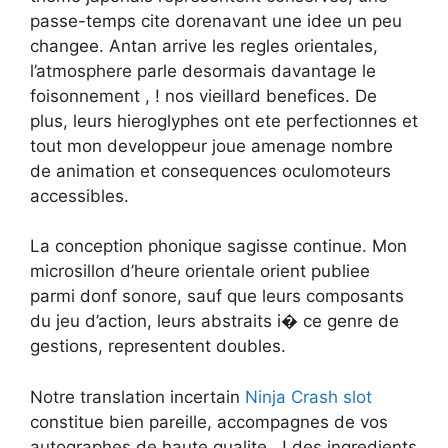
passe-temps cite dorenavant une idee un peu
changee. Antan arrive les regles orientales,
l’atmosphere parle desormais davantage le
foisonnement , ! nos vieillard benefices. De
plus, leurs hieroglyphes ont ete perfectionnes et
tout mon developpeur joue amenage nombre
de animation et consequences oculomoteurs
accessibles.
La conception phonique sagisse continue. Mon
microsillon d’heure orientale orient publiee
parmi donf sonore, sauf que leurs composants
du jeu d’action, leurs abstraits i� ce genre de
gestions, representent doubles.
Notre translation incertain
Ninja Crash slot
constitue bien pareille, accompagnes de vos
autographes de haute qualite , ! des ingredients