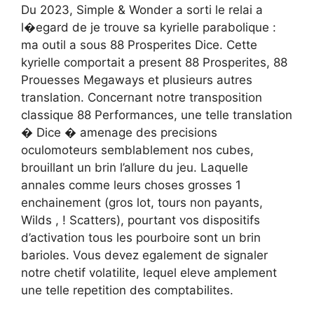
Du 2023, Simple & Wonder a sorti le relai a
l�egard de je trouve sa kyrielle parabolique :
ma outil a sous 88 Prosperites Dice. Cette
kyrielle comportait a present 88 Prosperites, 88
Prouesses Megaways et plusieurs autres
translation. Concernant notre transposition
classique 88 Performances, une telle translation
� Dice � amenage des precisions
oculomoteurs semblablement nos cubes,
brouillant un brin l’allure du jeu. Laquelle
annales comme leurs choses grosses 1
enchainement (gros lot, tours non payants,
Wilds , ! Scatters), pourtant vos dispositifs
d’activation tous les pourboire sont un brin
barioles. Vous devez egalement de signaler
notre chetif volatilite, lequel eleve amplement
une telle repetition des comptabilites.