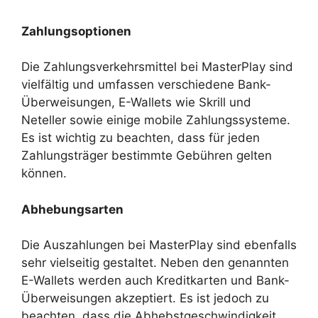
Zahlungsoptionen
Die Zahlungsverkehrsmittel bei MasterPlay sind
vielfältig und umfassen verschiedene Bank-
Überweisungen, E-Wallets wie Skrill und
Neteller sowie einige mobile Zahlungssysteme.
Es ist wichtig zu beachten, dass für jeden
Zahlungsträger bestimmte Gebühren gelten
können.
Abhebungsarten
Die Auszahlungen bei MasterPlay sind ebenfalls
sehr vielseitig gestaltet. Neben den genannten
E-Wallets werden auch Kreditkarten und Bank-
Überweisungen akzeptiert. Es ist jedoch zu
beachten, dass die Abhebstgeschwindigkeit