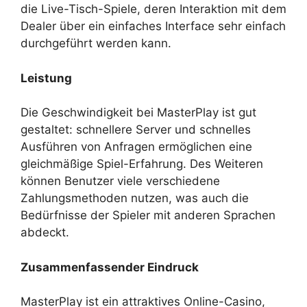
die Live-Tisch-Spiele, deren Interaktion mit dem
Dealer über ein einfaches Interface sehr einfach
durchgeführt werden kann.
Leistung
Die Geschwindigkeit bei MasterPlay ist gut
gestaltet: schnellere Server und schnelles
Ausführen von Anfragen ermöglichen eine
gleichmäßige Spiel-Erfahrung. Des Weiteren
können Benutzer viele verschiedene
Zahlungsmethoden nutzen, was auch die
Bedürfnisse der Spieler mit anderen Sprachen
abdeckt.
Zusammenfassender Eindruck
MasterPlay ist ein attraktives Online-Casino,