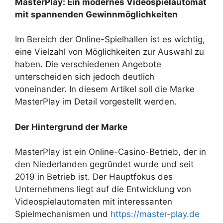
MasterPlay: Ein modernes Videospielautomat
mit spannenden Gewinnmöglichkeiten
Im Bereich der Online-Spielhallen ist es wichtig,
eine Vielzahl von Möglichkeiten zur Auswahl zu
haben. Die verschiedenen Angebote
unterscheiden sich jedoch deutlich
voneinander. In diesem Artikel soll die Marke
MasterPlay im Detail vorgestellt werden.
Der Hintergrund der Marke
MasterPlay ist ein Online-Casino-Betrieb, der in
den Niederlanden gegründet wurde und seit
2019 in Betrieb ist. Der Hauptfokus des
Unternehmens liegt auf die Entwicklung von
Videospielautomaten mit interessanten
Spielmechanismen und
https://master-play.de