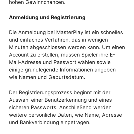
hohen Gewinnchancen.
Anmeldung und Registrierung
Die Anmeldung bei MasterPlay ist ein schnelles
und einfaches Verfahren, das in wenigen
Minuten abgeschlossen werden kann. Um einen
Account zu erstellen, müssen Spieler ihre E-
Mail-Adresse und Passwort wählen sowie
einige grundlegende Informationen angeben
wie Namen und Geburtsdatum.
Der Registrierungsprozess beginnt mit der
Auswahl einer Benutzerkennung und eines
sicheren Passworts. Anschließend werden
weitere persönliche Daten, wie Name, Adresse
und Bankverbindung eingetragen.