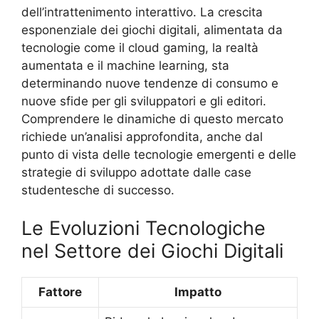
dell’intrattenimento interattivo. La crescita
esponenziale dei giochi digitali, alimentata da
tecnologie come il cloud gaming, la realtà
aumentata e il machine learning, sta
determinando nuove tendenze di consumo e
nuove sfide per gli sviluppatori e gli editori.
Comprendere le dinamiche di questo mercato
richiede un’analisi approfondita, anche dal
punto di vista delle tecnologie emergenti e delle
strategie di sviluppo adottate dalle case
studentesche di successo.
Le Evoluzioni Tecnologiche
nel Settore dei Giochi Digitali
Fattore
Impatto