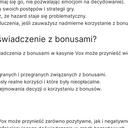
zymaj się go, nie pozwalając emocjom na decydowanie).
 swoich postępów i strategii gry.
z, że hazard staje się problematyczny.
luczenia, jeśli zauważysz nadmierne korzystanie z bon
świadczenie z bonusami?
adczenia z bonusami w kasynie Vox może przynieść wiele
anych i przegranych związanych z bonusami.
sły realne korzyści i które były nieopłacalne.
jmowania decyzji o korzystaniu z bonusów.
x może przynieść zarówno pozytywne, jak i negatywne 