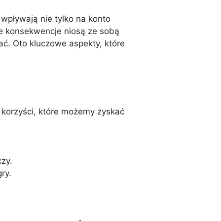
pływają nie tylko na konto
ie konsekwencje niosą ze sobą
ać. Oto kluczowe aspekty, które
 korzyści, które możemy zyskać
czy.
ry.
.