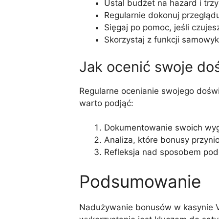
Ustal budżet na hazard i tr
Regularnie dokonuj przeglądu
Sięgaj po pomoc, jeśli czujes
Skorzystaj z funkcji samowyk
Jak ocenić swoje do
Regularne ocenianie swojego doświ
warto podjąć:
Dokumentowanie swoich wygr
Analiza, które bonusy przynio
Refleksja nad sposobem pode
Podsumowanie
Nadużywanie bonusów w kasynie Vo