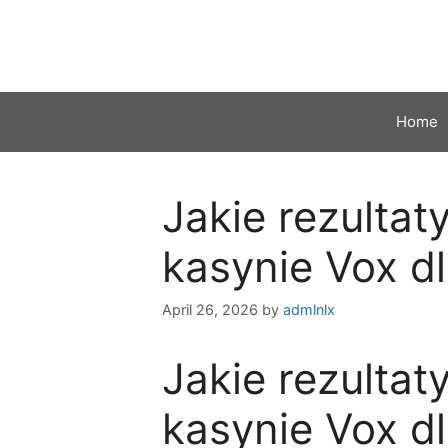
Skip
to
content
Home
Jakie rezulta
kasynie Vox d
April 26, 2026
by
admlnlx
Jakie rezulta
kasynie Vox d