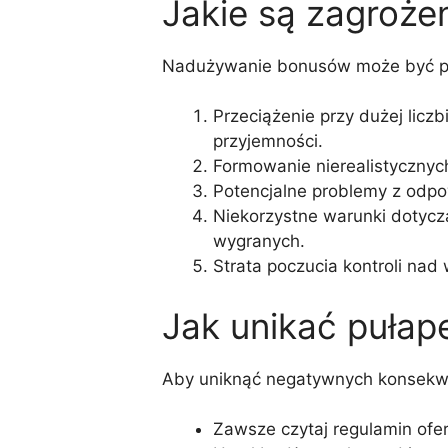
Jakie są zagroż
Nadużywanie bonusów może być puł
Przeciążenie przy dużej lic
przyjemności.
Formowanie nierealistycznyc
Potencjalne problemy z odpo
Niekorzystne warunki dotycz
wygranych.
Strata poczucia kontroli na
Jak unikać pułap
Aby uniknąć negatywnych konsekwen
Zawsze czytaj regulamin ofer