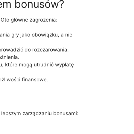
iem bonusów?
Oto główne zagrożenia:
nia gry jako obowiązku, a nie
prowadzić do rozczarowania.
żnienia.
, które mogą utrudnić wypłatę
ożliwości finansowe.
w lepszym zarządzaniu bonusami: