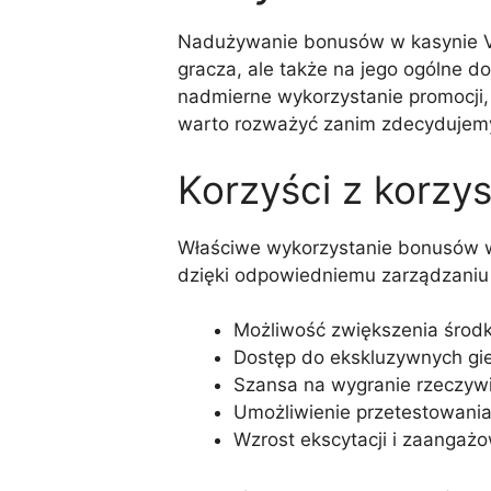
Nadużywanie bonusów w kasynie Vo
gracza, ale także na jego ogólne 
nadmierne wykorzystanie promocji, 
warto rozważyć zanim zdecydujemy
Korzyści z korzy
Właściwe wykorzystanie bonusów w 
dzięki odpowiedniemu zarządzaniu
Możliwość zwiększenia środ
Dostęp do ekskluzywnych gier
Szansa na wygranie rzeczywi
Umożliwienie przetestowania
Wzrost ekscytacji i zaangaż