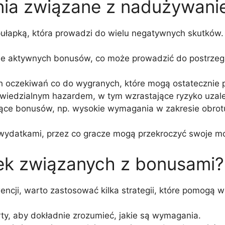
enia związane z nadużywan
apką, która prowadzi do wielu negatywnych skutków. 
zbie aktywnych bonusów, co może prowadzić do postrzega
h oczekiwań co do wygranych, które mogą ostatecznie 
wiedzialnym hazardem, w tym wzrastające ryzyko uzale
ące bonusów, np. wysokie wymagania w zakresie obrotu
d wydatkami, przez co gracze mogą przekroczyć swoje m
ek związanych z bonusami?
cji, warto zastosować kilka strategii, które pomogą 
ty, aby dokładnie zrozumieć, jakie są wymagania.