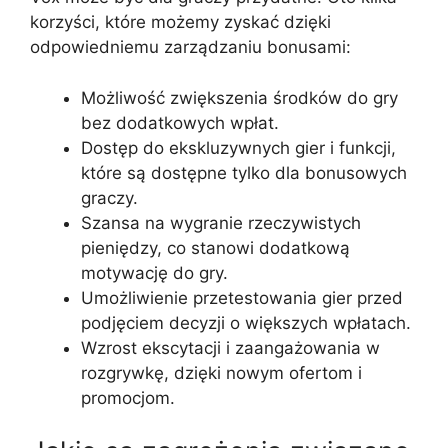
korzyści, które możemy zyskać dzięki
odpowiedniemu zarządzaniu bonusami:
Możliwość zwiększenia środków do gry
bez dodatkowych wpłat.
Dostęp do ekskluzywnych gier i funkcji,
które są dostępne tylko dla bonusowych
graczy.
Szansa na wygranie rzeczywistych
pieniędzy, co stanowi dodatkową
motywację do gry.
Umożliwienie przetestowania gier przed
podjęciem decyzji o większych wpłatach.
Wzrost ekscytacji i zaangażowania w
rozgrywkę, dzięki nowym ofertom i
promocjom.