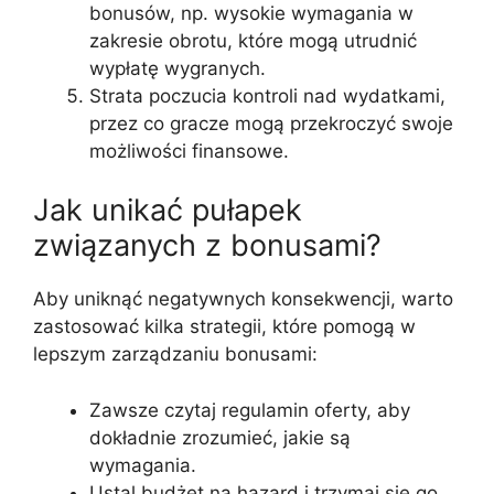
bonusów, np. wysokie wymagania w
zakresie obrotu, które mogą utrudnić
wypłatę wygranych.
Strata poczucia kontroli nad wydatkami,
przez co gracze mogą przekroczyć swoje
możliwości finansowe.
Jak unikać pułapek
związanych z bonusami?
Aby uniknąć negatywnych konsekwencji, warto
zastosować kilka strategii, które pomogą w
lepszym zarządzaniu bonusami:
Zawsze czytaj regulamin oferty, aby
dokładnie zrozumieć, jakie są
wymagania.
Ustal budżet na hazard i trzymaj się go,