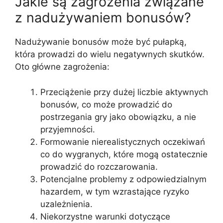
Jakie są zagrożenia związane
z nadużywaniem bonusów?
Nadużywanie bonusów może być pułapką,
która prowadzi do wielu negatywnych skutków.
Oto główne zagrożenia:
Przeciążenie przy dużej liczbie aktywnych
bonusów, co może prowadzić do
postrzegania gry jako obowiązku, a nie
przyjemności.
Formowanie nierealistycznych oczekiwań
co do wygranych, które mogą ostatecznie
prowadzić do rozczarowania.
Potencjalne problemy z odpowiedzialnym
hazardem, w tym wzrastające ryzyko
uzależnienia.
Niekorzystne warunki dotyczące