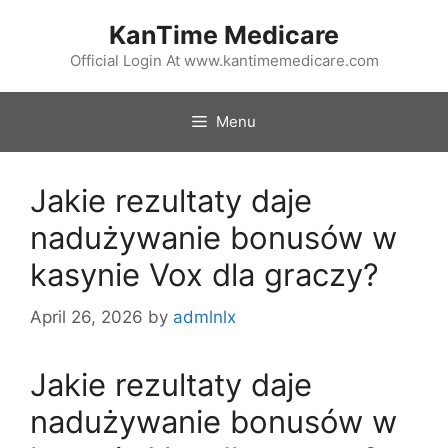
Skip
KanTime Medicare
to
content
Official Login At www.kantimemedicare.com
Menu
Jakie rezultaty daje
nadużywanie bonusów w
kasynie Vox dla graczy?
April 26, 2026
by
admlnlx
Jakie rezultaty daje
nadużywanie bonusów w