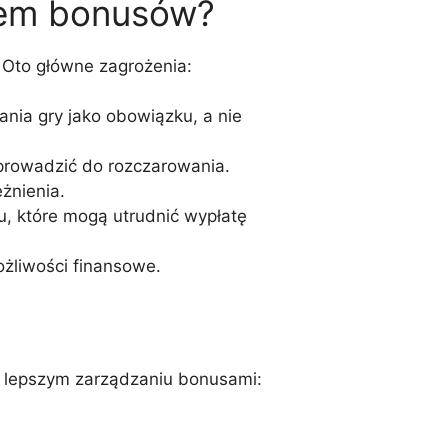
iem bonusów?
Oto główne zagrożenia:
nia gry jako obowiązku, a nie
prowadzić do rozczarowania.
żnienia.
, które mogą utrudnić wypłatę
ożliwości finansowe.
w lepszym zarządzaniu bonusami: