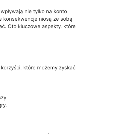
pływają nie tylko na konto
ie konsekwencje niosą ze sobą
ać. Oto kluczowe aspekty, które
 korzyści, które możemy zyskać
czy.
ry.
.