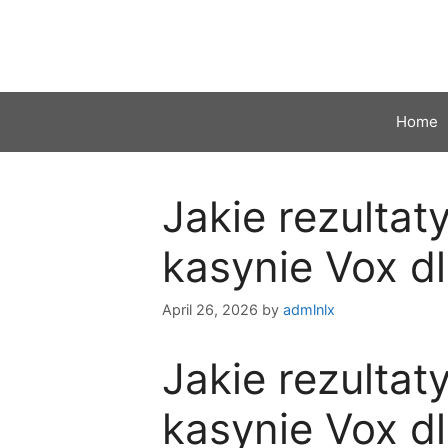
Skip
to
content
Home
Jakie rezulta
kasynie Vox d
April 26, 2026
by
admlnlx
Jakie rezulta
kasynie Vox d