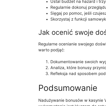
Ustal budżet na hazard i tr
Regularnie dokonuj przeglądu
Sięgaj po pomoc, jeśli czujes
Skorzystaj z funkcji samowyk
Jak ocenić swoje do
Regularne ocenianie swojego doświ
warto podjąć:
Dokumentowanie swoich wygr
Analiza, które bonusy przynio
Refleksja nad sposobem pode
Podsumowanie
Nadużywanie bonusów w kasynie Vo