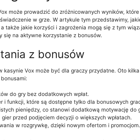
x może prowadzić do zróżnicowanych wyników, które w
doświadczenie w grze. W artykule tym przedstawimy, jak
a także jakie korzyści i zagrożenia mogą się z tym wiąz
 się na aktywne korzystanie z bonusów.
stania z bonusów
kasynie Vox może być dla graczy przydatne. Oto kilka
 bonusami:
ków do gry bez dodatkowych wpłat.
 i funkcji, które są dostępne tylko dla bonusowych gra
stych pieniędzy, co stanowi dodatkową motywację do g
 gier przed podjęciem decyzji o większych wpłatach.
owania w rozgrywkę, dzięki nowym ofertom i promocjom