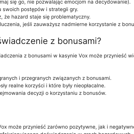
zymaj się go, nie pozwalając emocjom na decydowanie).
 swoich postępów i strategii gry.
z, że hazard staje się problematyczny.
luczenia, jeśli zauważysz nadmierne korzystanie z bon
świadczenie z bonusami?
adczenia z bonusami w kasynie Vox może przynieść wiele
anych i przegranych związanych z bonusami.
sły realne korzyści i które były nieopłacalne.
jmowania decyzji o korzystaniu z bonusów.
x może przynieść zarówno pozytywne, jak i negatywne 