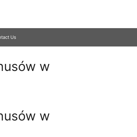
tact Us
onusów w
onusów w