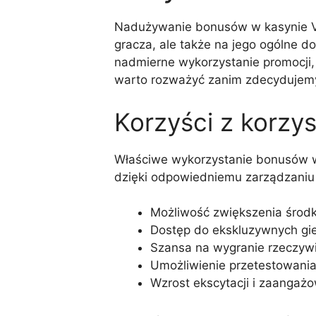
Nadużywanie bonusów w kasynie Vo
gracza, ale także na jego ogólne 
nadmierne wykorzystanie promocji, 
warto rozważyć zanim zdecydujemy
Korzyści z korzy
Właściwe wykorzystanie bonusów w 
dzięki odpowiedniemu zarządzaniu
Możliwość zwiększenia środ
Dostęp do ekskluzywnych gier
Szansa na wygranie rzeczywi
Umożliwienie przetestowania
Wzrost ekscytacji i zaangaż