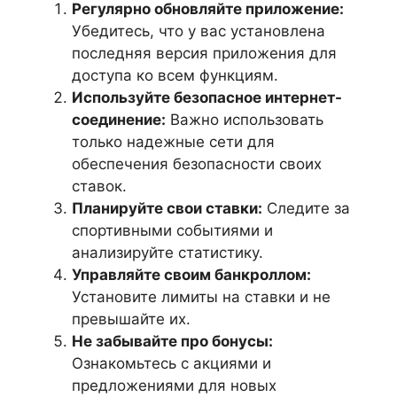
Регулярно обновляйте приложение:
Убедитесь, что у вас установлена
последняя версия приложения для
доступа ко всем функциям.
Используйте безопасное интернет-
соединение:
Важно использовать
только надежные сети для
обеспечения безопасности своих
ставок.
Планируйте свои ставки:
Следите за
спортивными событиями и
анализируйте статистику.
Управляйте своим банкроллом:
Установите лимиты на ставки и не
превышайте их.
Не забывайте про бонусы:
Ознакомьтесь с акциями и
предложениями для новых