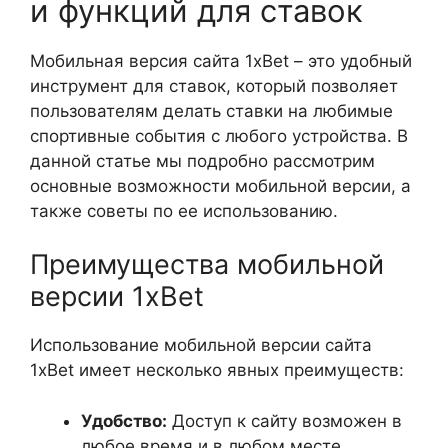
и функций для ставок
Мобильная версия сайта 1xBet – это удобный
инструмент для ставок, который позволяет
пользователям делать ставки на любимые
спортивные события с любого устройства. В
данной статье мы подробно рассмотрим
основные возможности мобильной версии, а
также советы по ее использованию.
Преимущества мобильной
версии 1xBet
Использование мобильной версии сайта
1xBet имеет несколько явных преимуществ:
Удобство:
Доступ к сайту возможен в
любое время и в любом месте.