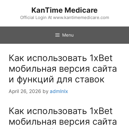
Skip
KanTime Medicare
to
content
Official Login At www.kantimemedicare.com
Menu
Как использовать 1xBet
мобильная версия сайта
и функций для ставок
April 26, 2026
by
admlnlx
Как использовать 1xBet
мобильная версия сайта