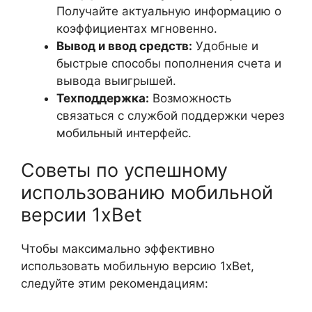
Получайте актуальную информацию о
коэффициентах мгновенно.
Вывод и ввод средств:
Удобные и
быстрые способы пополнения счета и
вывода выигрышей.
Техподдержка:
Возможность
связаться с службой поддержки через
мобильный интерфейс.
Советы по успешному
использованию мобильной
версии 1xBet
Чтобы максимально эффективно
использовать мобильную версию 1xBet,
следуйте этим рекомендациям: