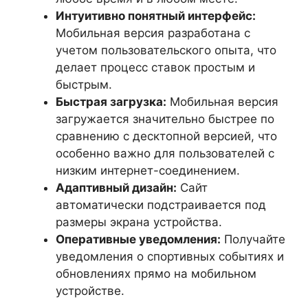
Интуитивно понятный интерфейс:
Мобильная версия разработана с
учетом пользовательского опыта, что
делает процесс ставок простым и
быстрым.
Быстрая загрузка:
Мобильная версия
загружается значительно быстрее по
сравнению с десктопной версией, что
особенно важно для пользователей с
низким интернет-соединением.
Адаптивный дизайн:
Сайт
автоматически подстраивается под
размеры экрана устройства.
Оперативные уведомления:
Получайте
уведомления о спортивных событиях и
обновлениях прямо на мобильном
устройстве.