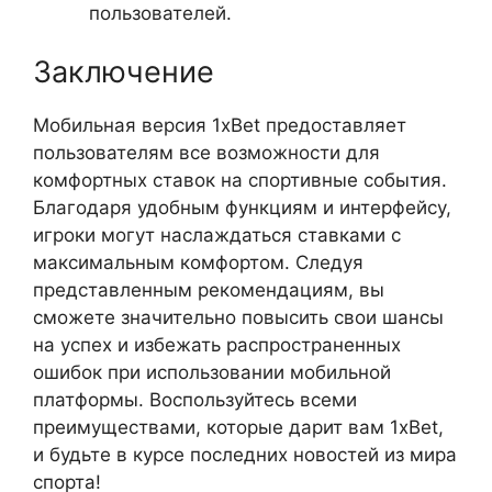
пользователей.
Заключение
Мобильная версия 1xBet предоставляет
пользователям все возможности для
комфортных ставок на спортивные события.
Благодаря удобным функциям и интерфейсу,
игроки могут наслаждаться ставками с
максимальным комфортом. Следуя
представленным рекомендациям, вы
сможете значительно повысить свои шансы
на успех и избежать распространенных
ошибок при использовании мобильной
платформы. Воспользуйтесь всеми
преимуществами, которые дарит вам 1xBet,
и будьте в курсе последних новостей из мира
спорта!