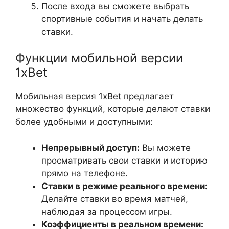
После входа вы сможете выбрать
спортивные события и начать делать
ставки.
Функции мобильной версии
1xBet
Мобильная версия 1xBet предлагает
множество функций, которые делают ставки
более удобными и доступными:
Непрерывный доступ:
Вы можете
просматривать свои ставки и историю
прямо на телефоне.
Ставки в режиме реального времени:
Делайте ставки во время матчей,
наблюдая за процессом игры.
Коэффициенты в реальном времени: