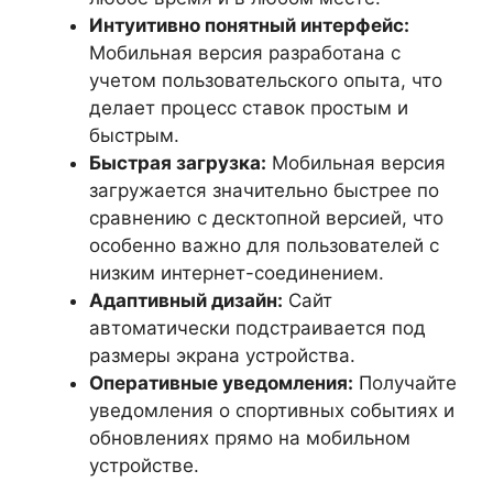
Интуитивно понятный интерфейс:
Мобильная версия разработана с
учетом пользовательского опыта, что
делает процесс ставок простым и
быстрым.
Быстрая загрузка:
Мобильная версия
загружается значительно быстрее по
сравнению с десктопной версией, что
особенно важно для пользователей с
низким интернет-соединением.
Адаптивный дизайн:
Сайт
автоматически подстраивается под
размеры экрана устройства.
Оперативные уведомления:
Получайте
уведомления о спортивных событиях и
обновлениях прямо на мобильном
устройстве.