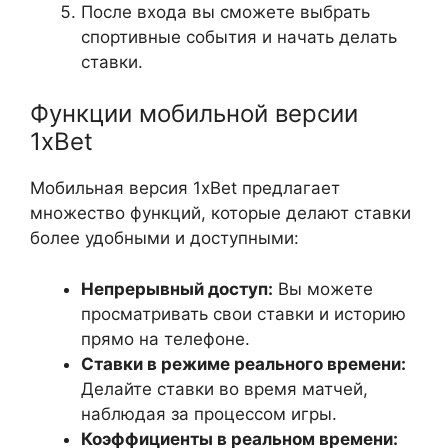
После входа вы сможете выбрать
спортивные события и начать делать
ставки.
Функции мобильной версии
1xBet
Мобильная версия 1xBet предлагает
множество функций, которые делают ставки
более удобными и доступными:
Непрерывный доступ:
Вы можете
просматривать свои ставки и историю
прямо на телефоне.
Ставки в режиме реального времени:
Делайте ставки во время матчей,
наблюдая за процессом игры.
Коэффициенты в реальном времени: