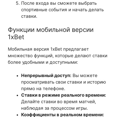
После входа вы сможете выбрать
спортивные события и начать делать
ставки.
Функции мобильной версии
1xBet
Мобильная версия 1xBet предлагает
множество функций, которые делают ставки
более удобными и доступными:
Непрерывный доступ:
Вы можете
просматривать свои ставки и историю
прямо на телефоне.
Ставки в режиме реального времени:
Делайте ставки во время матчей,
наблюдая за процессом игры.
Коэффициенты в реальном времени: