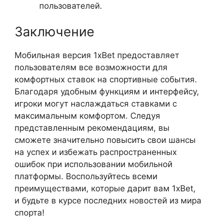
пользователей.
Заключение
Мобильная версия 1xBet предоставляет
пользователям все возможности для
комфортных ставок на спортивные события.
Благодаря удобным функциям и интерфейсу,
игроки могут наслаждаться ставками с
максимальным комфортом. Следуя
представленным рекомендациям, вы
сможете значительно повысить свои шансы
на успех и избежать распространенных
ошибок при использовании мобильной
платформы. Воспользуйтесь всеми
преимуществами, которые дарит вам 1xBet,
и будьте в курсе последних новостей из мира
спорта!