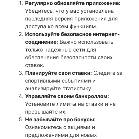
Регулярно обновляйте приложение:
Убедитесь, что у вас установлена
последняя версия приложения для
доступа ко всем функциям.
Используйте безопасное интернет-
соединение:
Важно использовать
только надежные сети для
обеспечения безопасности своих
ставок.
Планируйте свои ставки:
Следите за
спортивными событиями и
анализируйте статистику.
Управляйте своим банкроллом:
Установите лимиты на ставки и не
превышайте их.
Не забывайте про бонусы:
Ознакомьтесь с акциями и
предложениями для новых