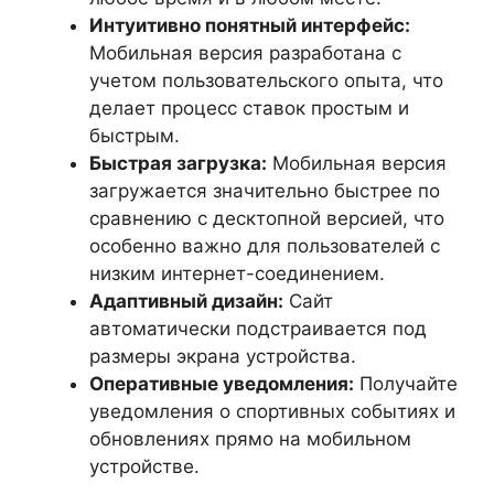
Интуитивно понятный интерфейс:
Мобильная версия разработана с
учетом пользовательского опыта, что
делает процесс ставок простым и
быстрым.
Быстрая загрузка:
Мобильная версия
загружается значительно быстрее по
сравнению с десктопной версией, что
особенно важно для пользователей с
низким интернет-соединением.
Адаптивный дизайн:
Сайт
автоматически подстраивается под
размеры экрана устройства.
Оперативные уведомления:
Получайте
уведомления о спортивных событиях и
обновлениях прямо на мобильном
устройстве.