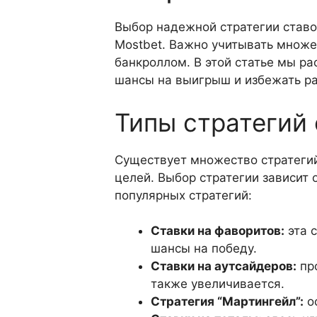
Выбор надежной стратегии ставок
Mostbet. Важно учитывать множе
банкроллом. В этой статье мы ра
шансы на выигрыш и избежать р
Типы стратегий 
Существует множество стратегий
целей. Выбор стратегии зависит
популярных стратегий:
Ставки на фаворитов:
эта с
шансы на победу.
Ставки на аутсайдеров:
про
также увеличивается.
Стратегия “Мартингейл”:
ос