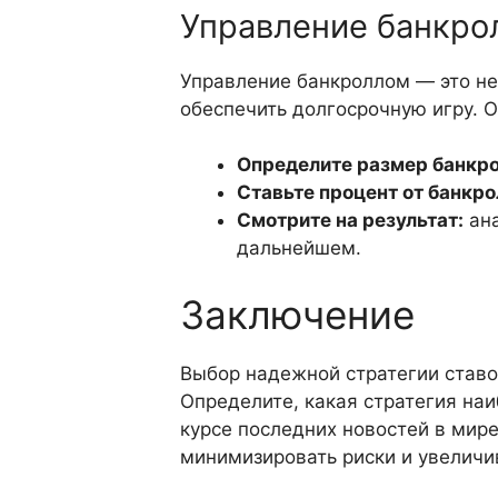
Управление банкро
Управление банкроллом — это не
обеспечить долгосрочную игру. 
Определите размер банкро
Ставьте процент от банкро
Смотрите на результат:
ана
дальнейшем.
Заключение
Выбор надежной стратегии ставок
Определите, какая стратегия наи
курсе последних новостей в мир
минимизировать риски и увеличи