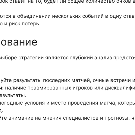
рок ставит на то, будет ли общее количество очков
тся в объединении нескольких событий в одну став
 и риск потерь.
дование
ыборе стратегии является глубокий анализ предсто
уйте результаты последних матчей, очные встречи 
и:
наличие травмированных игроков или дисквалиф
езультаты.
огодные условия и место проведения матча, которы
д.
те внимание на мнения специалистов и прогнозы, ч