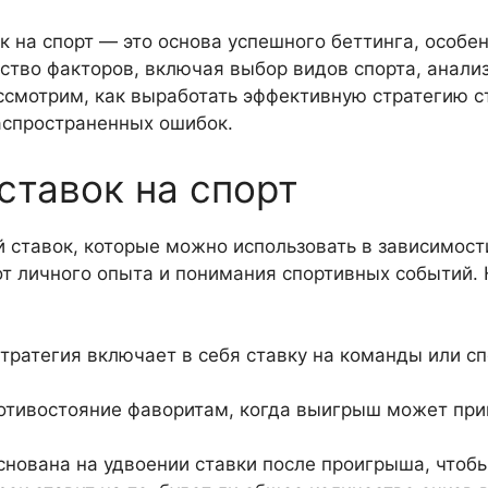
 на спорт — это основа успешного беттинга, особен
ство факторов, включая выбор видов спорта, анализ
ссмотрим, как выработать эффективную стратегию с
аспространенных ошибок.
ставок на спорт
 ставок, которые можно использовать в зависимост
 от личного опыта и понимания спортивных событий
тратегия включает в себя ставку на команды или с
тивостояние фаворитам, когда выигрыш может прин
нована на удвоении ставки после проигрыша, чтобы