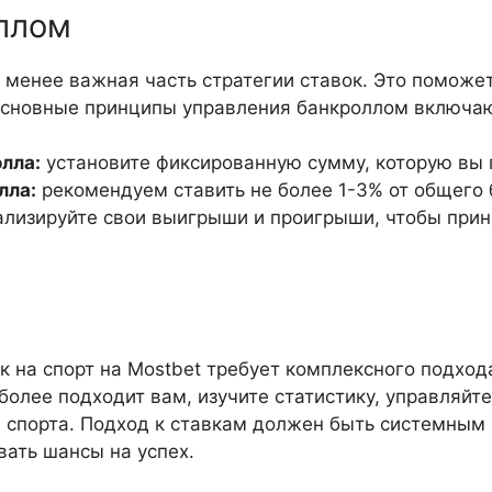
ллом
 менее важная часть стратегии ставок. Это поможет
Основные принципы управления банкроллом включаю
лла:
установите фиксированную сумму, которую вы г
лла:
рекомендуем ставить не более 1-3% от общего б
лизируйте свои выигрыши и проигрыши, чтобы при
 на спорт на Mostbet требует комплексного подход
более подходит вам, изучите статистику, управляйте
е спорта. Подход к ставкам должен быть системным
вать шансы на успех.