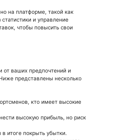
но на платформе, такой как
 статистики и управление
тавок, чтобы повысить свои
и от ваших предпочтений и
. Ниже представлены несколько
портсменов, кто имеет высокие
ести высокую прибыль, но риск
 в итоге покрыть убытки.