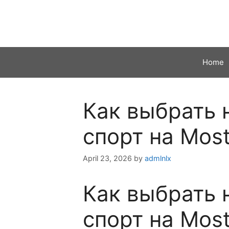
Skip
to
content
Home
Как выбрать 
спорт на Mos
April 23, 2026
by
admlnlx
Как выбрать 
спорт на Mos