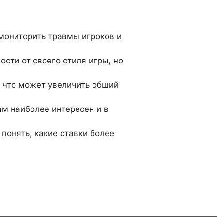
 мониторить травмы игроков и
сти от своего стиля игры, но
, что может увеличить общий
ам наиболее интересен и в
 понять, какие ставки более