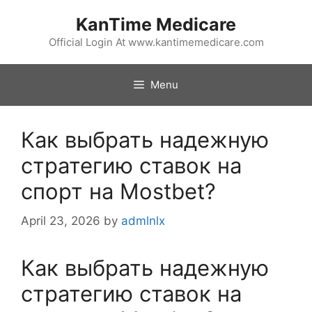
Skip
KanTime Medicare
to
content
Official Login At www.kantimemedicare.com
Menu
Как выбрать надежную
стратегию ставок на
спорт на Mostbet?
April 23, 2026
by
admlnlx
Как выбрать надежную
стратегию ставок на