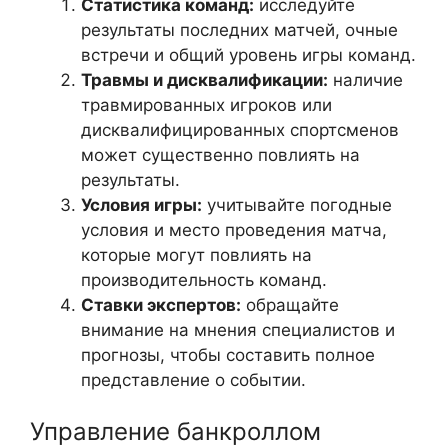
Статистика команд:
исследуйте
результаты последних матчей, очные
встречи и общий уровень игры команд.
Травмы и дисквалификации:
наличие
травмированных игроков или
дисквалифицированных спортсменов
может существенно повлиять на
результаты.
Условия игры:
учитывайте погодные
условия и место проведения матча,
которые могут повлиять на
производительность команд.
Ставки экспертов:
обращайте
внимание на мнения специалистов и
прогнозы, чтобы составить полное
представление о событии.
Управление банкроллом