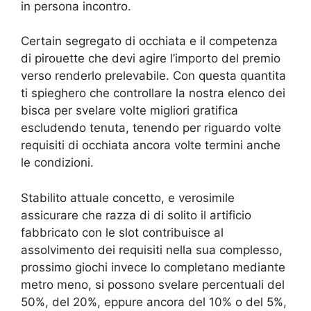
in persona incontro.
Certain segregato di occhiata e il competenza
di pirouette che devi agire l’importo del premio
verso renderlo prelevabile. Con questa quantita
ti spieghero che controllare la nostra elenco dei
bisca per svelare volte migliori gratifica
escludendo tenuta, tenendo per riguardo volte
requisiti di occhiata ancora volte termini anche
le condizioni.
Stabilito attuale concetto, e verosimile
assicurare che razza di di solito il artificio
fabbricato con le slot contribuisce al
assolvimento dei requisiti nella sua complesso,
prossimo giochi invece lo completano mediante
metro meno, si possono svelare percentuali del
50%, del 20%, eppure ancora del 10% o del 5%,