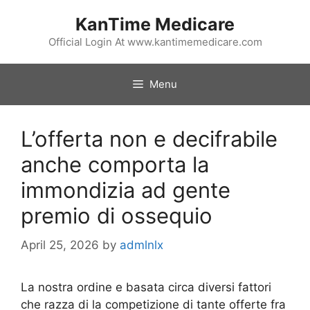
Skip
KanTime Medicare
to
content
Official Login At www.kantimemedicare.com
Menu
L’offerta non e decifrabile
anche comporta la
immondizia ad gente
premio di ossequio
April 25, 2026
by
admlnlx
La nostra ordine e basata circa diversi fattori
che razza di la competizione di tante offerte fra