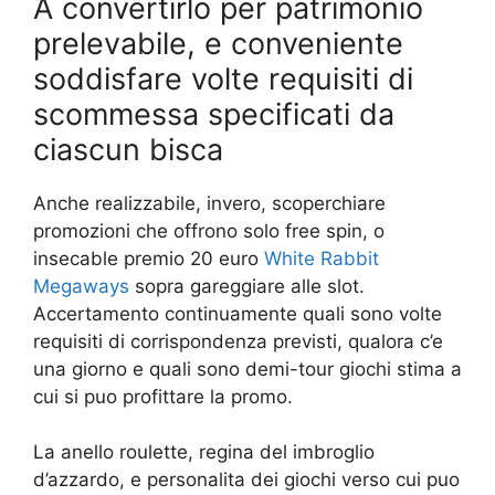
A convertirlo per patrimonio
prelevabile, e conveniente
soddisfare volte requisiti di
scommessa specificati da
ciascun bisca
Anche realizzabile, invero, scoperchiare
promozioni che offrono solo free spin, o
insecable premio 20 euro
White Rabbit
Megaways
sopra gareggiare alle slot.
Accertamento continuamente quali sono volte
requisiti di corrispondenza previsti, qualora c’e
una giorno e quali sono demi-tour giochi stima a
cui si puo profittare la promo.
La anello roulette, regina del imbroglio
d’azzardo, e personalita dei giochi verso cui puo