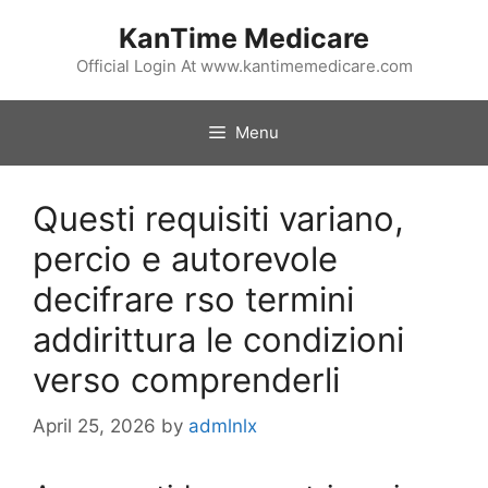
Skip
KanTime Medicare
to
content
Official Login At www.kantimemedicare.com
Menu
Questi requisiti variano,
percio e autorevole
decifrare rso termini
addirittura le condizioni
verso comprenderli
April 25, 2026
by
admlnlx