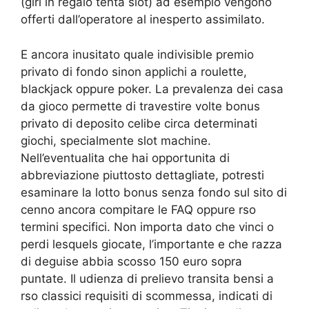
(giri in regalo tenta slot) ad esempio vengono
offerti dall’operatore al inesperto assimilato.
E ancora inusitato quale indivisible premio
privato di fondo sinon applichi a roulette,
blackjack oppure poker. La prevalenza dei casa
da gioco permette di travestire volte bonus
privato di deposito celibe circa determinati
giochi, specialmente slot machine.
Nell’eventualita che hai opportunita di
abbreviazione piuttosto dettagliate, potresti
esaminare la lotto bonus senza fondo sul sito di
cenno ancora compitare le FAQ oppure rso
termini specifici. Non importa dato che vinci o
perdi lesquels giocate, l’importante e che razza
di deguise abbia scosso 150 euro sopra
puntate. Il udienza di prelievo transita bensi a
rso classici requisiti di scommessa, indicati di